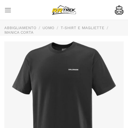
Skip
to
content
ABBIGLIAMENTO
/
UOMO
/
T-SHIRT E MAGLIETTE
/
MANICA CORTA