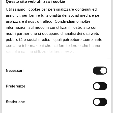
Questo sito web utilizza i cookie
Utilizziamo i cookie per personalizzare contenuti ed
annunci, per fornire funzionalità dei social media e per
analizzare il nostro traffico. Condividiamo inoltre
informazioni sul modo in cui utilizzi il nostro sito con i
nostri partner che si occupano di analisi dei dati web,
pubblicità e social media, i quali potrebbero combinarle
con altre informazioni che hai fornito loro o che hanno
Oltre 30 anni di esperienza
raccolto dal tuo utilizzo dei loro servizi.
Nato nel 1990 con il nome di Rifugio
Roma, RRTrek è il punto di riferimento
Selezione
per amanti dell’outdoor a Roma e nel
Necessari
del
Lazio. Da sempre soddisfiamo i nostri
consenso
clienti con professionalità, rendendo
Preferenze
l’acquisto un’esperienza formativa e
gratificante.
Statistiche