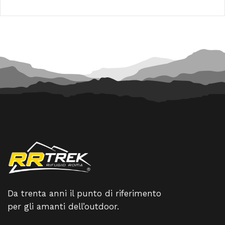
originale
attuale
95,00 €.
85,50 €.
era:
è:
55,00 €.
49,50 €
Da trenta anni il punto di riferimento
per gli amanti dell’outdoor.