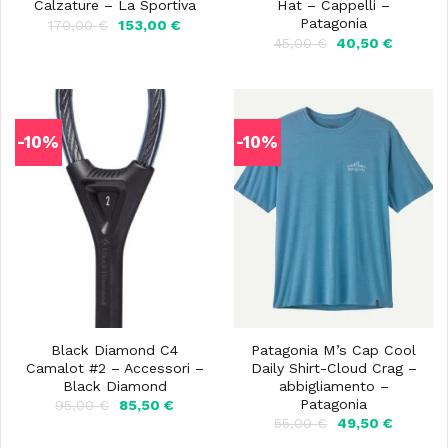
Calzature – La Sportiva
Hat – Cappelli –
Patagonia
Il
Il
170,00
€
153,00
€
prezzo
prezzo
Il
Il
45,00
€
40,50
€
originale
attuale
prezzo
prezzo
era:
è:
originale
attuale
170,00 €.
153,00 €.
era:
è:
45,00 €.
40,50 €
-10%
-10%
Black Diamond C4
Patagonia M’s Cap Cool
Camalot #2 – Accessori –
Daily Shirt-Cloud Crag –
Black Diamond
abbigliamento –
Patagonia
Il
Il
95,00
€
85,50
€
prezzo
prezzo
Il
Il
55,00
€
49,50
€
originale
attuale
prezzo
prezzo
era:
è: