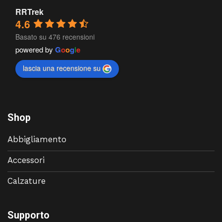
RRTrek
4.6
Basato su 476 recensioni
powered by
G
o
o
g
l
e
lascia una recensione su
Shop
Abbigliamento
Accessori
Calzature
Supporto