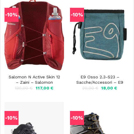
-10%
-10%
Salomon N Active Skin 12
E9 Osso 2.3-S23 –
– Zaini – Salomon
Sacche/Accessori – E9
Il
Il
Il
Il
130,00
€
117,00
€
20,00
€
18,00
€
prezzo
prezzo
prezzo
prezzo
originale
attuale
originale
attuale
era:
è:
era:
è:
130,00 €.
117,00 €.
20,00 €.
18,00 €.
-10%
-10%