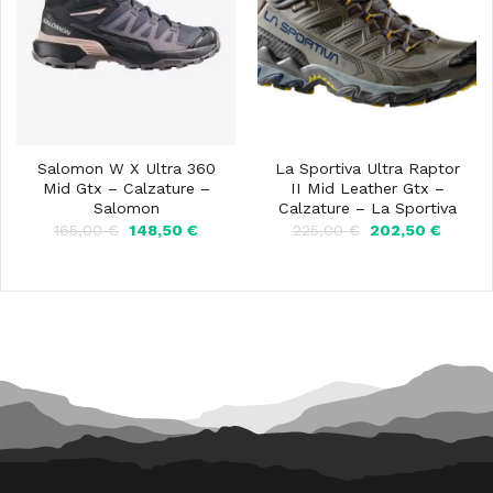
Salomon W X Ultra 360
La Sportiva Ultra Raptor
Mid Gtx – Calzature –
II Mid Leather Gtx –
Salomon
Calzature – La Sportiva
Il
Il
Il
Il
165,00
€
148,50
€
225,00
€
202,50
€
prezzo
prezzo
prezzo
prezzo
originale
attuale
originale
attuale
era:
è:
era:
è:
165,00 €.
148,50 €.
225,00 €.
202,50