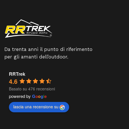
Da trenta anni il punto di riferimento
per gli amanti dell’outdoor.
RRTrek
4.6
Basato su 476 recensioni
powered by
G
o
o
g
l
e
lascia una recensione su