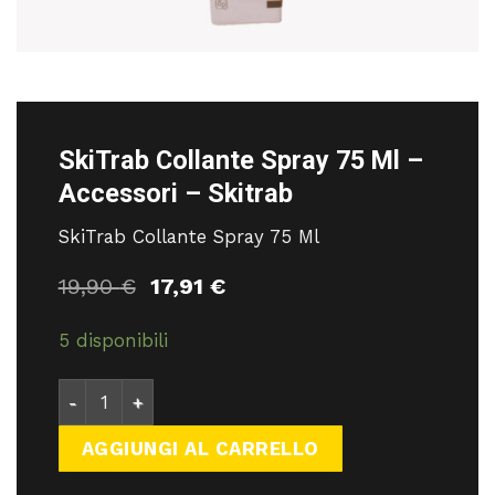
SkiTrab Collante Spray 75 Ml –
Accessori – Skitrab
SkiTrab Collante Spray 75 Ml
Il
Il
19,90
€
17,91
€
prezzo
prezzo
originale
attuale
5 disponibili
era:
è:
19,90 €.
17,91 €.
SkiTrab Collante Spray 75 Ml - Accessori - Skitrab
AGGIUNGI AL CARRELLO