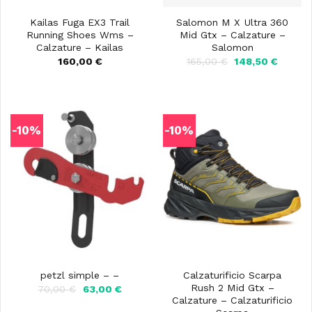
Kailas Fuga EX3 Trail
Salomon M X Ultra 360
Running Shoes Wms –
Mid Gtx – Calzature –
Calzature – Kailas
Salomon
Il
Il
160,00
€
165,00
€
148,50
€
prezzo
prezzo
originale
attuale
era:
è:
165,00 €.
148,50 
-10%
-10%
Calzaturificio Scarpa
petzl simple – –
Rush 2 Mid Gtx –
Il
Il
70,00
€
63,00
€
prezzo
prezzo
Calzature – Calzaturificio
originale
attuale