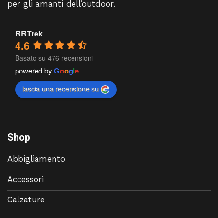
per gli amanti dell’outdoor.
RRTrek
4.6
Basato su 476 recensioni
powered by
G
o
o
g
l
e
lascia una recensione su
Shop
Abbigliamento
Accessori
Calzature