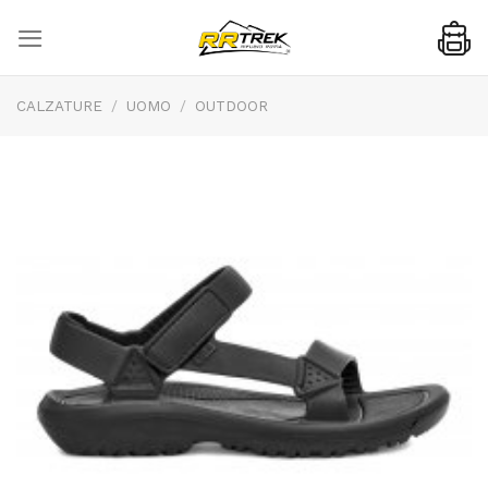
Skip
to
content
CALZATURE
/
UOMO
/
OUTDOOR