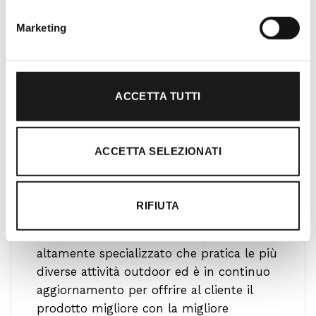
Marketing
ACCETTA TUTTI
ACCETTA SELEZIONATI
Ti guidiamo alla scelta
RIFIUTA
Il nostro team è formato da personale
altamente specializzato che pratica le più
diverse attività outdoor ed è in continuo
aggiornamento per offrire al cliente il
prodotto migliore con la migliore