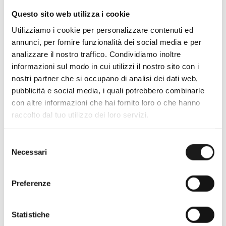
Questo sito web utilizza i cookie
Utilizziamo i cookie per personalizzare contenuti ed
annunci, per fornire funzionalità dei social media e per
analizzare il nostro traffico. Condividiamo inoltre
informazioni sul modo in cui utilizzi il nostro sito con i
nostri partner che si occupano di analisi dei dati web,
pubblicità e social media, i quali potrebbero combinarle
con altre informazioni che hai fornito loro o che hanno
Oltre 30 anni di esperienza
raccolto dal tuo utilizzo dei loro servizi.
Nato nel 1990 con il nome di Rifugio
Selezione
Roma, RRTrek è il punto di riferimento
Necessari
del
per amanti dell’outdoor a Roma e nel
consenso
Lazio. Da sempre soddisfiamo i nostri
Preferenze
clienti con professionalità, rendendo
l’acquisto un’esperienza formativa e
gratificante.
Statistiche