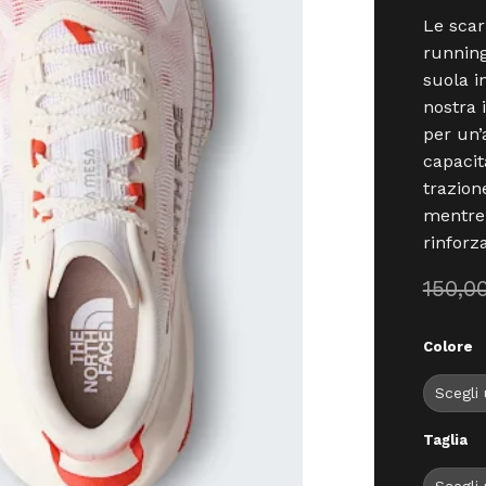
Le scar
running 
suola 
nostra 
per un
capacit
trazion
mentre 
rinforz
150,0
Colore
Taglia