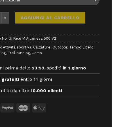
th Face M Altamesa 500 V2 - Calzature - The North Face quan
AGGIUNGI AL CARRELLO
 North Face M Altamesa 500 V2
e:
Attività sportiva
,
Calzature
,
Outdoor
,
Tempo Libero
,
ning
,
Trail running
,
Uomo
ni prima delle
23:59
, spediti
in 1 giorno
 gratuiti
entro 14 giorni
ntito da oltre
10.000 clienti