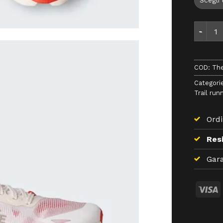
The Nor
COD:
The
Categori
Trail run
Ordi
Resi
Gara