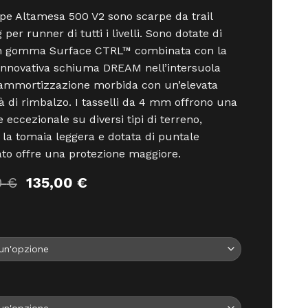
pe Altamesa 500 V2 sono scarpe da trail
per runner di tutti i livelli. Sono dotate di
in gomma Surface CTRL™ combinata con la
innovativa schiuma DREAM nell’intersuola
’ammortizzazione morbida con un’elevata
à di rimbalzo. I tasselli da 4 mm offrono una
e eccezionale su diversi tipi di terreno,
la tomaia leggera e dotata di puntale
ato offre una protezione maggiore.
Il
Il
0
€
135,00
€
prezzo
prezzo
originale
attuale
era:
è:
150,00 €.
135,00 €.