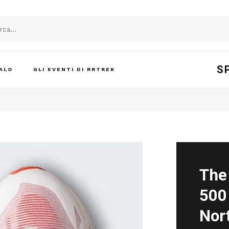
S
ALO
GLI EVENTI DI RRTREK
The
500
Nor