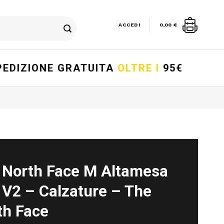
ACCEDI
0,00
€
PEDIZIONE GRATUITA
OLTRE I
95€
 North Face M Altamesa
 V2 – Calzature – The
th Face