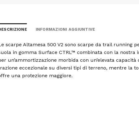
DESCRIZIONE
INFORMAZIONI AGGIUNTIVE
Le scarpe Altamesa 500 V2 sono scarpe da trail running per r
suola in gomma Surface CTRL™ combinata con la nostra i
per un’ammortizzazione morbida con un’elevata capacità d
trazione eccezionale su diversi tipi di terreno, mentre la t
offre una protezione maggiore.