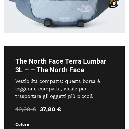
The North Face Terra Lumbar
3L – – The North Face
Vestibilità compatta: questa borsa è
leggera e compatta, ideale per
trasportare gli oggetti più piccoli.
Il
Il
42,00
€
37,80
€
prezzo
prezzo
originale
attuale
Colore
era:
è: