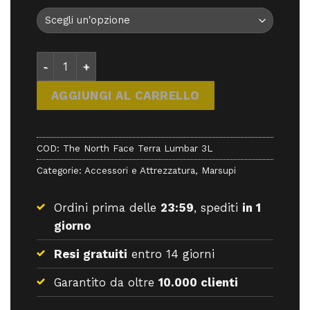
42,00 €.
37,80 €.
The North Face Terra Lumbar 3L - - The North Face
AGGIUNGI AL CARRELLO
COD:
The North Face Terra Lumbar 3L
Categorie:
Accessori e Attrezzatura
,
Marsupi
Ordini prima delle
23:59
, spediti
in 1
giorno
Resi gratuiti
entro 14 giorni
Garantito da oltre
10.000 clienti