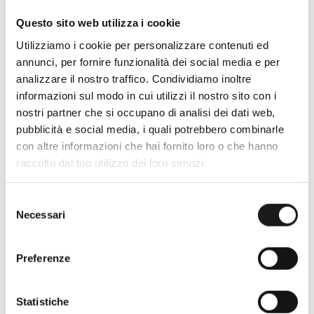
Questo sito web utilizza i cookie
Utilizziamo i cookie per personalizzare contenuti ed
annunci, per fornire funzionalità dei social media e per
analizzare il nostro traffico. Condividiamo inoltre
informazioni sul modo in cui utilizzi il nostro sito con i
nostri partner che si occupano di analisi dei dati web,
pubblicità e social media, i quali potrebbero combinarle
con altre informazioni che hai fornito loro o che hanno
raccolto dal tuo utilizzo dei loro servizi.
Oltre 30 anni di esperienza
Selezione
Nato nel 1990 con il nome di Rifugio
Necessari
del
Roma, RRTrek è il punto di riferimento
consenso
per amanti dell’outdoor a Roma e nel
Preferenze
Lazio. Da sempre soddisfiamo i nostri
clienti con professionalità, rendendo
l’acquisto un’esperienza formativa e
Statistiche