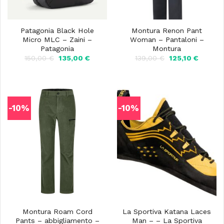
Patagonia Black Hole
Montura Renon Pant
Micro MLC – Zaini –
Woman – Pantaloni –
Patagonia
Montura
Il
Il
Il
Il
150,00
€
135,00
€
139,00
€
125,10
€
prezzo
prezzo
prezzo
prezzo
originale
attuale
originale
attuale
era:
è:
era:
è:
150,00 €.
135,00 €.
139,00 €.
125,10 €
-10%
-10%
Montura Roam Cord
La Sportiva Katana Laces
Pants – abbigliamento –
Man – – La Sportiva