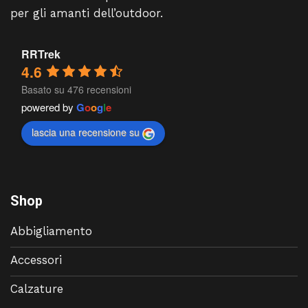
per gli amanti dell’outdoor.
RRTrek
4.6
Basato su 476 recensioni
powered by
G
o
o
g
l
e
lascia una recensione su
Shop
Abbigliamento
Accessori
Calzature