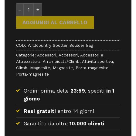
Wildcountry Spotter Boulder Bag - Accessori - Wi
AGGIUNGI AL CARRELLO
COD:
Wildcountry Spotter Boulder Bag
Categorie:
Accessori
,
Accessori
,
Accessori e
Attrezzatura
,
Arrampicata/Climb
,
Attività sportiva
,
Climb
,
Magnesite
,
Magnesite
,
Porta-magnesite
,
Porta-magnesite
Ordini prima delle
23:59
, spediti
in 1
giorno
Resi gratuiti
entro 14 giorni
Garantito da oltre
10.000 clienti