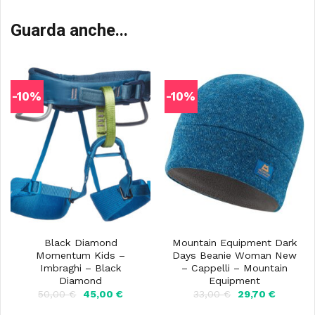
Guarda anche...
-10%
-10%
Black Diamond
Mountain Equipment Dark
Momentum Kids –
Days Beanie Woman New
Imbraghi – Black
– Cappelli – Mountain
Diamond
Equipment
Il
Il
Il
Il
50,00
€
45,00
€
33,00
€
29,70
€
prezzo
prezzo
prezzo
prezzo
originale
attuale
originale
attuale