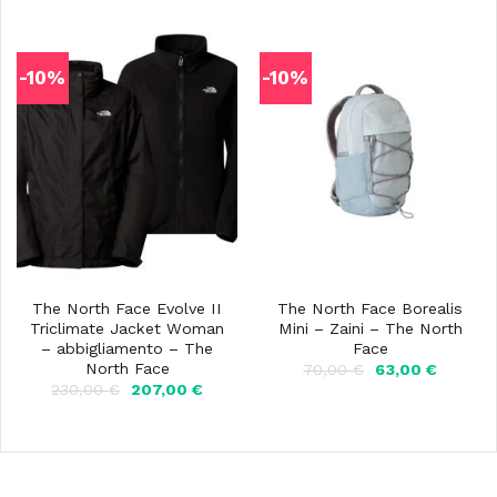
era:
è:
era:
è:
50,00 €.
45,00 €.
33,00 €.
29,70 €.
-10%
-10%
The North Face Evolve II
The North Face Borealis
Triclimate Jacket Woman
Mini – Zaini – The North
– abbigliamento – The
Face
North Face
Il
Il
70,00
€
63,00
€
prezzo
prezzo
Il
Il
230,00
€
207,00
€
originale
attuale
prezzo
prezzo
era:
è:
originale
attuale
70,00 €.
63,00 €
era:
è:
230,00 €.
207,00 €.