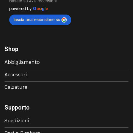
Basato su 476 recensioni
powered by
G
o
o
g
l
e
lascia una recensione su
Shop
Abbigliamento
Accessori
Calzature
Supporto
Spedizioni
Resi e Rimborsi