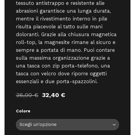
tessuto antistrappo e resistente alle
abrasioni garantisce una lunga durata,
mentre il rivestimento interno in pile
risulta piacevole al tatto sulle mani
doloranti. Grazie alla chiusura magnetica
roll-top, la magnesite rimane al sicuro e
sempre a portata di mano. Puoi contare
sulla massima organizzazione grazie a
una tasca con zip porta-telefono, una
tasca con velcro dove riporre oggetti
essenziali e due porta-spazzolini.
Il
Il
36,00
€
32,40
€
prezzo
prezzo
originale
attuale
Colore
era:
è:
36,00 €.
32,40 €.