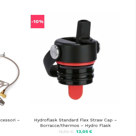
-10%
ccessori –
Hydroflask Standard Flex Straw Cap –
Borracce/thermos – Hydro Flask
Il
Il
Il
€
14,50
€
13,05
€
prezzo
prezzo
prezzo