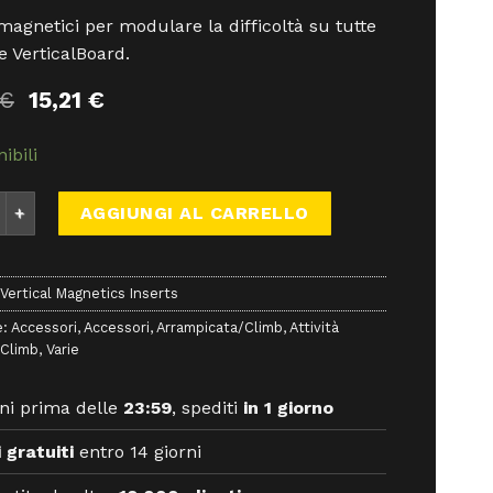
 magnetici per modulare la difficoltà su tutte
le VerticalBoard.
Il
Il
€
15,21
€
prezzo
prezzo
originale
attuale
ibili
era:
è:
16,90 €.
15,21 €.
ical Magnetics Inserts - Trave Arrampicta - Y&Y Vertical quan
AGGIUNGI AL CARRELLO
 Vertical Magnetics Inserts
e:
Accessori
,
Accessori
,
Arrampicata/Climb
,
Attività
Climb
,
Varie
ni prima delle
23:59
, spediti
in 1 giorno
 gratuiti
entro 14 giorni