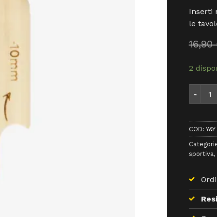
Inserti
le tavo
16,90
2 dispon
Y&Y Vert
COD:
Y&Y
Categori
sportiva
,
Ordi
Resi