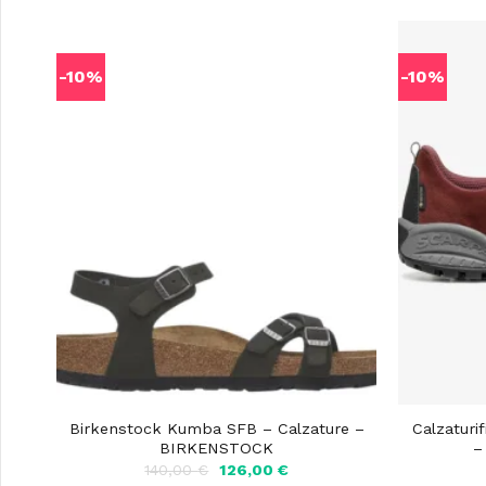
-10%
-10%
Birkenstock Kumba SFB – Calzature –
Calzaturi
BIRKENSTOCK
–
Il
Il
140,00
€
126,00
€
prezzo
prezzo