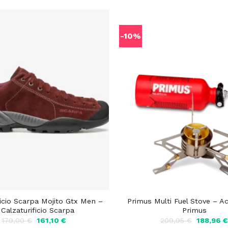
-10%
ficio Scarpa Mojito Gtx Men –
Primus Multi Fuel Stove – A
 Calzaturificio Scarpa
Primus
Il
Il
Il
179,00
€
161,10
€
209,95
€
188,96
prezzo
prezzo
prezzo