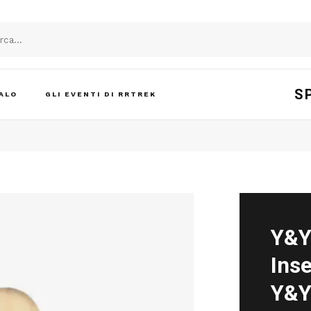
S
ALO
GLI EVENTI DI RRTREK
Y&Y
Inse
Y&Y