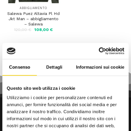
ABBIGLIAMENTO
Salewa Puez Altavia Pl Hd
Jkt Man – abbigliamento
– Salewa
Il
Il
120,00
€
108,00
€
prezzo
prezzo
originale
attuale
era:
è:
120,00 €.
108,00 €.
Consenso
Dettagli
Informazioni sui cookie
Questo sito web utilizza i cookie
Utilizziamo i cookie per personalizzare contenuti ed
annunci, per fornire funzionalità dei social media e per
analizzare il nostro traffico. Condividiamo inoltre
informazioni sul modo in cui utilizzi il nostro sito con i
nostri partner che si occupano di analisi dei dati web,