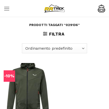
Skip
to
content
PRODOTTI TAGGATI “029136”
FILTRA
-10%