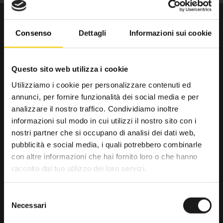
Consenso
Dettagli
Informazioni sui cookie
Questo sito web utilizza i cookie
Utilizziamo i cookie per personalizzare contenuti ed
annunci, per fornire funzionalità dei social media e per
Da trenta anni il punto di riferimento
analizzare il nostro traffico. Condividiamo inoltre
per gli amanti dell’outdoor.
informazioni sul modo in cui utilizzi il nostro sito con i
nostri partner che si occupano di analisi dei dati web,
RRTrek
pubblicità e social media, i quali potrebbero combinarle
4.6
con altre informazioni che hai fornito loro o che hanno
raccolto dal tuo utilizzo dei loro servizi.
Basato su 476 recensioni
powered by
G
o
o
g
l
e
Selezione
lascia una recensione su
Necessari
del
consenso