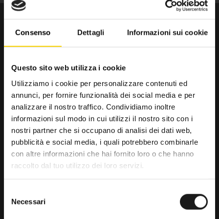
Consenso
Dettagli
Informazioni sui cookie
Questo sito web utilizza i cookie
Utilizziamo i cookie per personalizzare contenuti ed
annunci, per fornire funzionalità dei social media e per
Da trenta anni il punto di riferimento
analizzare il nostro traffico. Condividiamo inoltre
per gli amanti dell’outdoor.
informazioni sul modo in cui utilizzi il nostro sito con i
nostri partner che si occupano di analisi dei dati web,
RRTrek
pubblicità e social media, i quali potrebbero combinarle
4.6
con altre informazioni che hai fornito loro o che hanno
raccolto dal tuo utilizzo dei loro servizi.
Basato su 476 recensioni
powered by
G
o
o
g
l
e
Selezione
lascia una recensione su
Necessari
del
consenso