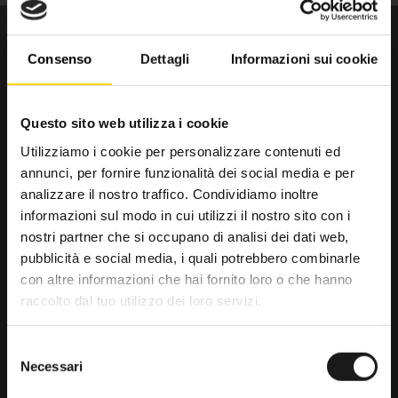
Consenso
Dettagli
Informazioni sui cookie
Questo sito web utilizza i cookie
Utilizziamo i cookie per personalizzare contenuti ed
annunci, per fornire funzionalità dei social media e per
Da trenta anni il punto di riferimento
analizzare il nostro traffico. Condividiamo inoltre
per gli amanti dell’outdoor.
informazioni sul modo in cui utilizzi il nostro sito con i
nostri partner che si occupano di analisi dei dati web,
RRTrek
pubblicità e social media, i quali potrebbero combinarle
4.6
con altre informazioni che hai fornito loro o che hanno
raccolto dal tuo utilizzo dei loro servizi.
Basato su 476 recensioni
powered by
G
o
o
g
l
e
Selezione
lascia una recensione su
Necessari
del
consenso