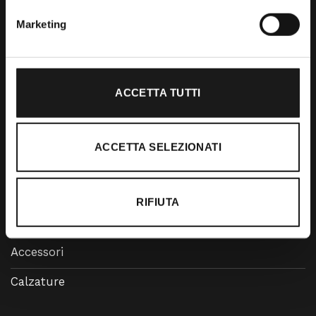
Marketing
RRTrek
4.6
Basato su 476 recensioni
ACCETTA TUTTI
powered by
G
o
o
g
l
e
lascia una recensione su
ACCETTA SELEZIONATI
Shop
RIFIUTA
Abbigliamento
Accessori
Calzature