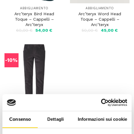
ABBIGLIAMENTO
ABBIGLIAMENTO
Arc’teryx Bird Head
Arc’teryx Word Head
Toque – Cappelli –
Toque – Cappelli –
Arc’teryx
Arc’teryx
Il
Il
Il
Il
60,00
€
54,00
€
50,00
€
45,00
€
prezzo
prezzo
prezzo
prezzo
originale
attuale
originale
attuale
era:
è:
era:
è:
60,00 €.
54,00 €.
50,00 €.
45,00 €
-10%
ABBIGLIAMENTO
Montura Corduroy 2
Consenso
Dettagli
Informazioni sui cookie
Pants Men – Pantaloni –
Arc’teryx
Il
Il
120,00
€
108,00
€