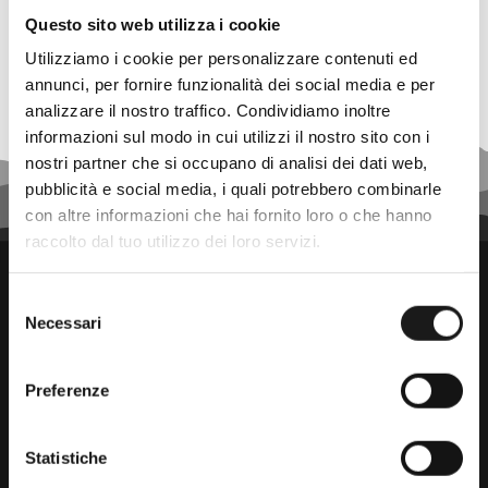
prezzo
prezzo
originale
attuale
Questo sito web utilizza i cookie
era:
è:
120,00 €.
108,00 €.
Utilizziamo i cookie per personalizzare contenuti ed
annunci, per fornire funzionalità dei social media e per
analizzare il nostro traffico. Condividiamo inoltre
informazioni sul modo in cui utilizzi il nostro sito con i
nostri partner che si occupano di analisi dei dati web,
pubblicità e social media, i quali potrebbero combinarle
con altre informazioni che hai fornito loro o che hanno
raccolto dal tuo utilizzo dei loro servizi.
Selezione
Necessari
del
consenso
Preferenze
Da trenta anni il punto di riferimento
Statistiche
per gli amanti dell’outdoor.