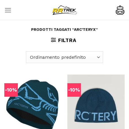
Skip
to
content
PRODOTTI TAGGATI “ARC'TERYX”
FILTRA
-10%
-10%