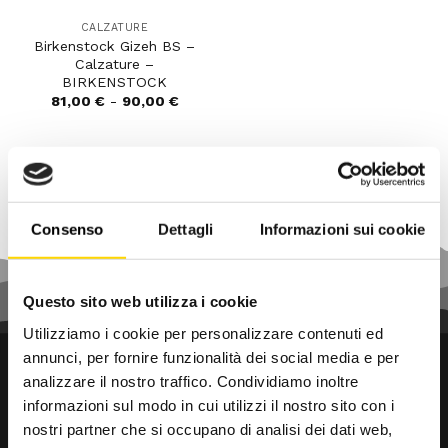
CALZATURE
Birkenstock Gizeh BS –
Calzature –
BIRKENSTOCK
Fascia
81,00
€
-
90,00
€
di
prezzo:
da
81,00 €
a
90,00 €
Consenso
Dettagli
Informazioni sui cookie
Questo sito web utilizza i cookie
Utilizziamo i cookie per personalizzare contenuti ed
annunci, per fornire funzionalità dei social media e per
analizzare il nostro traffico. Condividiamo inoltre
informazioni sul modo in cui utilizzi il nostro sito con i
nostri partner che si occupano di analisi dei dati web,