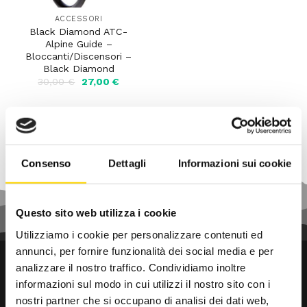
ACCESSORI
Black Diamond ATC-
Alpine Guide –
Bloccanti/Discensori –
Black Diamond
Il
Il
30,00
€
27,00
€
prezzo
prezzo
originale
attuale
era:
è:
30,00 €.
27,00 €.
Consenso
Dettagli
Informazioni sui cookie
Questo sito web utilizza i cookie
Utilizziamo i cookie per personalizzare contenuti ed
annunci, per fornire funzionalità dei social media e per
analizzare il nostro traffico. Condividiamo inoltre
informazioni sul modo in cui utilizzi il nostro sito con i
nostri partner che si occupano di analisi dei dati web,