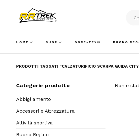
Skip
to
content
Cerca:
HOME
SHOP
GORE-TEX®
BUONO REG
PRODOTTI TAGGATI “CALZATURIFICIO SCARPA GUIDA CITY
Categorie prodotto
Non è stat
Abbigliamento
Accessori e Attrezzatura
Attività sportiva
Buono Regalo