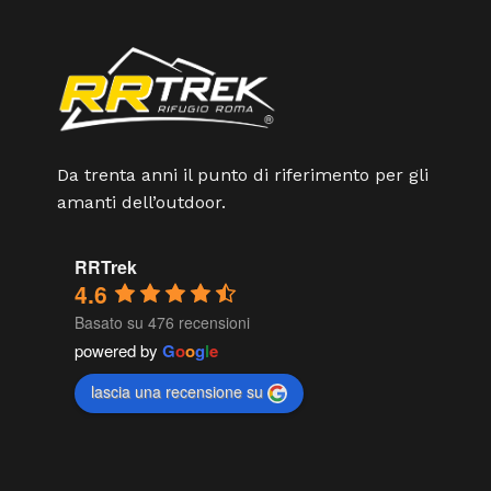
Da trenta anni il punto di riferimento per gli
amanti dell’outdoor.
RRTrek
4.6
Basato su 476 recensioni
powered by
G
o
o
g
l
e
lascia una recensione su