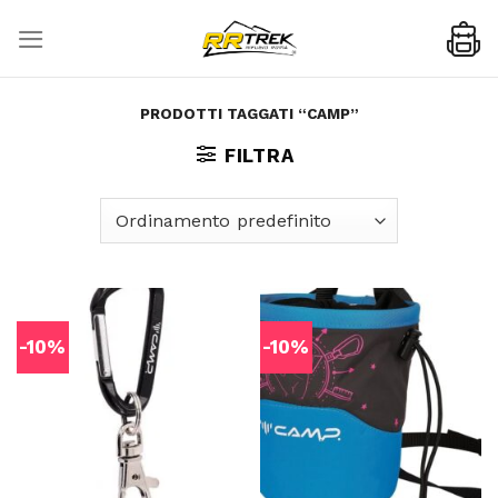
Skip
to
content
PRODOTTI TAGGATI “CAMP”
FILTRA
-10%
-10%