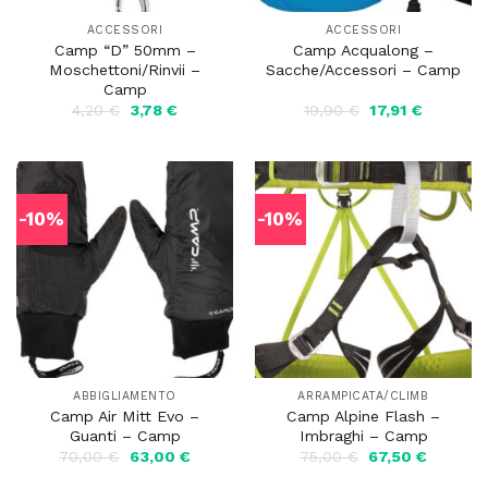
ACCESSORI
ACCESSORI
Camp “D” 50mm –
Camp Acqualong –
Moschettoni/Rinvii –
Sacche/Accessori – Camp
Camp
Il
Il
Il
Il
4,20
€
3,78
€
19,90
€
17,91
€
prezzo
prezzo
prezzo
prezzo
originale
attuale
originale
attuale
era:
è:
era:
è:
4,20 €.
3,78 €.
19,90 €.
17,91 €.
-10%
-10%
ABBIGLIAMENTO
ARRAMPICATA/CLIMB
Camp Air Mitt Evo –
Camp Alpine Flash –
Guanti – Camp
Imbraghi – Camp
Il
Il
Il
Il
70,00
€
63,00
€
75,00
€
67,50
€
prezzo
prezzo
prezzo
prezzo
originale
attuale
originale
attuale