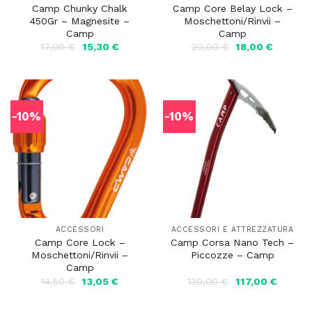
Camp Chunky Chalk
Camp Core Belay Lock –
450Gr – Magnesite –
Moschettoni/Rinvii –
Camp
Camp
Il
Il
Il
Il
17,00
€
15,30
€
20,00
€
18,00
€
prezzo
prezzo
prezzo
prezzo
originale
attuale
originale
attuale
era:
è:
era:
è:
17,00 €.
15,30 €.
20,00 €.
18,00 €.
-10%
-10%
ACCESSORI
ACCESSORI E ATTREZZATURA
Camp Core Lock –
Camp Corsa Nano Tech –
Moschettoni/Rinvii –
Piccozze – Camp
Camp
Il
Il
Il
Il
14,50
€
13,05
€
130,00
€
117,00
€
prezzo
prezzo
prezzo
prezzo
originale
attuale
originale
attuale
era:
è:
era:
è: