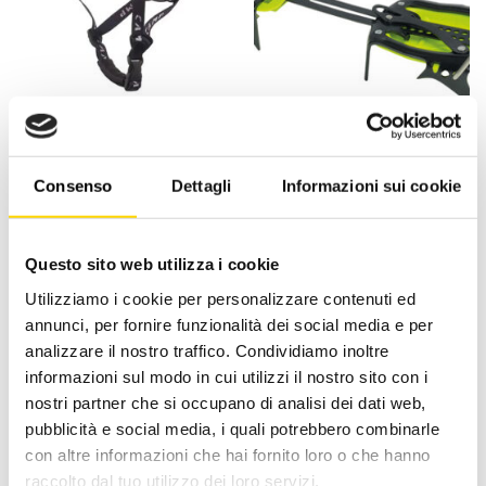
ACCESSORI
ACCESSORI
Camp Armour – Caschi –
Camp Ascent Auto-
Camp
SemiAuto – Ramponi –
Camp
Consenso
Dettagli
Informazioni sui cookie
Il
Il
Il
Il
59,90
€
53,91
€
145,00
€
130,50
€
prezzo
prezzo
prezzo
prezzo
originale
attuale
originale
attuale
era:
è:
era:
è:
59,90 €.
53,91 €.
145,00 €.
130,50 
Questo sito web utilizza i cookie
Utilizziamo i cookie per personalizzare contenuti ed
-10%
-10%
annunci, per fornire funzionalità dei social media e per
analizzare il nostro traffico. Condividiamo inoltre
informazioni sul modo in cui utilizzi il nostro sito con i
nostri partner che si occupano di analisi dei dati web,
pubblicità e social media, i quali potrebbero combinarle
con altre informazioni che hai fornito loro o che hanno
ACCESSORI
ACCESSORI
raccolto dal tuo utilizzo dei loro servizi.