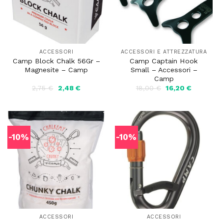
ACCESSORI
ACCESSORI E ATTREZZATURA
Camp Block Chalk 56Gr –
Camp Captain Hook
Magnesite – Camp
Small – Accessori –
Camp
Il
Il
Il
Il
2,75
€
2,48
€
18,00
€
16,20
€
prezzo
prezzo
prezzo
prezzo
originale
attuale
originale
attuale
era:
è:
era:
è:
2,75 €.
2,48 €.
18,00 €.
16,20 €.
-10%
-10%
ACCESSORI
ACCESSORI