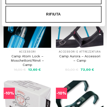
26,00 €.
23,40 €.
19,95 €.
17,96 €.
-10%
-10%
RIFIUTA
ACCESSORI
ACCESSORI E ATTREZZATURA
Camp Atom Lock –
Camp Aurora – Accessori
Moschettoni/Rinvii –
– Camp
Camp
Il
Il
Il
Il
14,00
€
12,60
€
80,00
€
72,00
€
prezzo
prezzo
prezzo
prezzo
originale
attuale
originale
attuale
era:
è:
era:
è:
14,00 €.
12,60 €.
80,00 €.
72,00 €
-10%
-10%