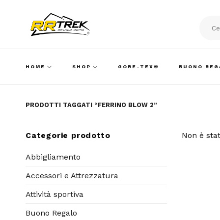
Skip
to
content
Cerca:
HOME
SHOP
GORE-TEX®
BUONO REG
PRODOTTI TAGGATI “FERRINO BLOW 2”
Categorie prodotto
Non è stat
Abbigliamento
Accessori e Attrezzatura
Attività sportiva
Buono Regalo