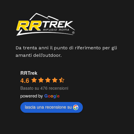
Da trenta anni il punto di riferimento per gli
amanti dell’outdoor.
RRTrek
4.6
Basato su 476 recensioni
powered by
G
o
o
g
l
e
lascia una recensione su