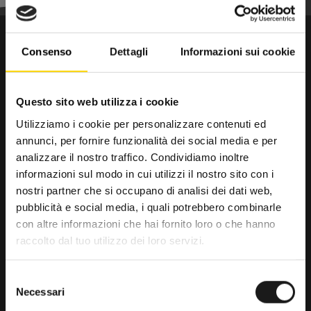
Consenso
Dettagli
Informazioni sui cookie
Questo sito web utilizza i cookie
Utilizziamo i cookie per personalizzare contenuti ed
annunci, per fornire funzionalità dei social media e per
Da trenta anni il punto di riferimento
analizzare il nostro traffico. Condividiamo inoltre
per gli amanti dell’outdoor.
informazioni sul modo in cui utilizzi il nostro sito con i
nostri partner che si occupano di analisi dei dati web,
pubblicità e social media, i quali potrebbero combinarle
RRTrek
con altre informazioni che hai fornito loro o che hanno
4.6
raccolto dal tuo utilizzo dei loro servizi.
Basato su 476 recensioni
powered by
G
o
o
g
l
e
Selezione
lascia una recensione su
Necessari
del