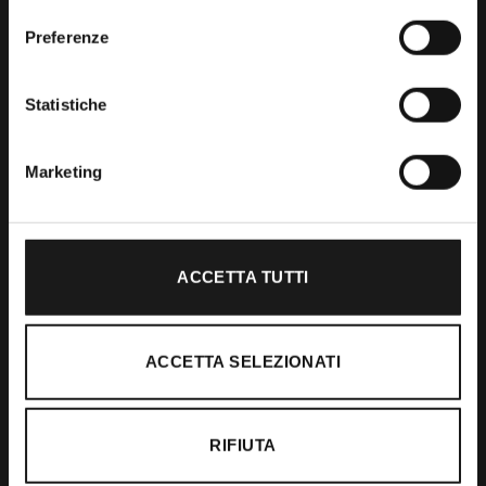
consenso
Preferenze
Shop
Statistiche
Abbigliamento
Accessori
Marketing
Calzature
ACCETTA TUTTI
Supporto
Spedizioni
ACCETTA SELEZIONATI
Resi e Rimborsi
Pagamenti
RIFIUTA
Ordini