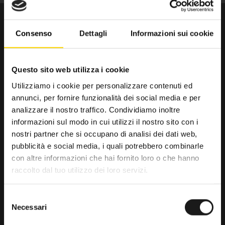
Consenso
Dettagli
Informazioni sui cookie
Questo sito web utilizza i cookie
Utilizziamo i cookie per personalizzare contenuti ed
annunci, per fornire funzionalità dei social media e per
Da trenta anni il punto di riferimento
analizzare il nostro traffico. Condividiamo inoltre
per gli amanti dell’outdoor.
informazioni sul modo in cui utilizzi il nostro sito con i
nostri partner che si occupano di analisi dei dati web,
RRTrek
pubblicità e social media, i quali potrebbero combinarle
4.6
con altre informazioni che hai fornito loro o che hanno
raccolto dal tuo utilizzo dei loro servizi.
Basato su 476 recensioni
powered by
G
o
o
g
l
e
Selezione
lascia una recensione su
Necessari
del
consenso