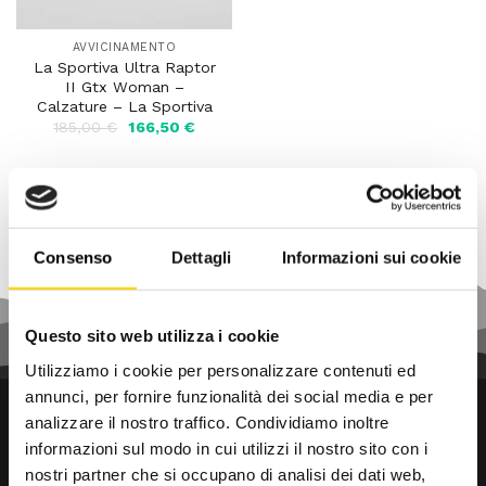
AVVICINAMENTO
La Sportiva Ultra Raptor
II Gtx Woman –
Calzature – La Sportiva
Il
Il
185,00
€
166,50
€
prezzo
prezzo
originale
attuale
era:
è:
185,00 €.
166,50 €.
Consenso
Dettagli
Informazioni sui cookie
Questo sito web utilizza i cookie
Utilizziamo i cookie per personalizzare contenuti ed
annunci, per fornire funzionalità dei social media e per
analizzare il nostro traffico. Condividiamo inoltre
informazioni sul modo in cui utilizzi il nostro sito con i
nostri partner che si occupano di analisi dei dati web,