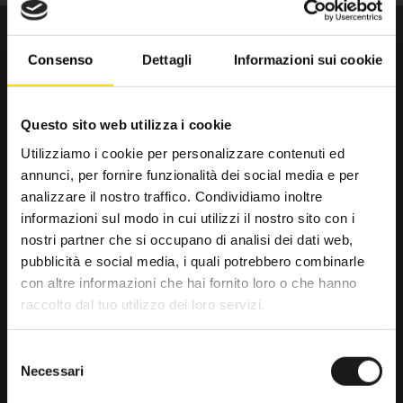
Consenso
Dettagli
Informazioni sui cookie
Questo sito web utilizza i cookie
Utilizziamo i cookie per personalizzare contenuti ed
annunci, per fornire funzionalità dei social media e per
Da trenta anni il punto di riferimento
analizzare il nostro traffico. Condividiamo inoltre
per gli amanti dell’outdoor.
informazioni sul modo in cui utilizzi il nostro sito con i
nostri partner che si occupano di analisi dei dati web,
RRTrek
pubblicità e social media, i quali potrebbero combinarle
4.6
con altre informazioni che hai fornito loro o che hanno
raccolto dal tuo utilizzo dei loro servizi.
Basato su 476 recensioni
powered by
G
o
o
g
l
e
Selezione
lascia una recensione su
Necessari
del
consenso