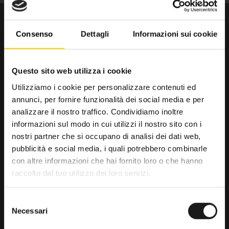
Consenso
Dettagli
Informazioni sui cookie
Questo sito web utilizza i cookie
Utilizziamo i cookie per personalizzare contenuti ed
annunci, per fornire funzionalità dei social media e per
Da trenta anni il punto di riferimento
analizzare il nostro traffico. Condividiamo inoltre
per gli amanti dell’outdoor.
informazioni sul modo in cui utilizzi il nostro sito con i
nostri partner che si occupano di analisi dei dati web,
RRTrek
pubblicità e social media, i quali potrebbero combinarle
4.6
con altre informazioni che hai fornito loro o che hanno
raccolto dal tuo utilizzo dei loro servizi.
Basato su 476 recensioni
powered by
G
o
o
g
l
e
Selezione
lascia una recensione su
Necessari
del
consenso