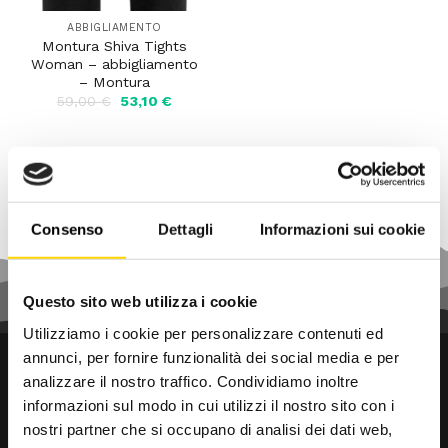
ABBIGLIAMENTO
Montura Shiva Tights
Woman – abbigliamento
– Montura
Il
Il
59,00
€
53,10
€
prezzo
prezzo
originale
attuale
era:
è:
59,00 €.
53,10 €.
Consenso
Dettagli
Informazioni sui cookie
Questo sito web utilizza i cookie
Utilizziamo i cookie per personalizzare contenuti ed
annunci, per fornire funzionalità dei social media e per
analizzare il nostro traffico. Condividiamo inoltre
informazioni sul modo in cui utilizzi il nostro sito con i
nostri partner che si occupano di analisi dei dati web,