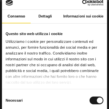
Consenso
Dettagli
Informazioni sui cookie
Questo sito web utilizza i cookie
Utilizziamo i cookie per personalizzare contenuti ed
annunci, per fornire funzionalità dei social media e per
Da trenta anni il punto di riferimento
analizzare il nostro traffico. Condividiamo inoltre
per gli amanti dell’outdoor.
informazioni sul modo in cui utilizzi il nostro sito con i
nostri partner che si occupano di analisi dei dati web,
RRTrek
pubblicità e social media, i quali potrebbero combinarle
4.6
con altre informazioni che hai fornito loro o che hanno
raccolto dal tuo utilizzo dei loro servizi.
Basato su 476 recensioni
powered by
G
o
o
g
l
e
Selezione
lascia una recensione su
Necessari
del
consenso