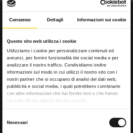
Consenso
Dettagli
Informazioni sui cookie
Questo sito web utilizza i cookie
Utilizziamo i cookie per personalizzare contenuti ed
annunci, per fornire funzionalità dei social media e per
Da trenta anni il punto di riferimento
analizzare il nostro traffico. Condividiamo inoltre
per gli amanti dell’outdoor.
informazioni sul modo in cui utilizzi il nostro sito con i
nostri partner che si occupano di analisi dei dati web,
RRTrek
pubblicità e social media, i quali potrebbero combinarle
4.6
con altre informazioni che hai fornito loro o che hanno
raccolto dal tuo utilizzo dei loro servizi.
Basato su 476 recensioni
powered by
G
o
o
g
l
e
Selezione
lascia una recensione su
Necessari
del
consenso