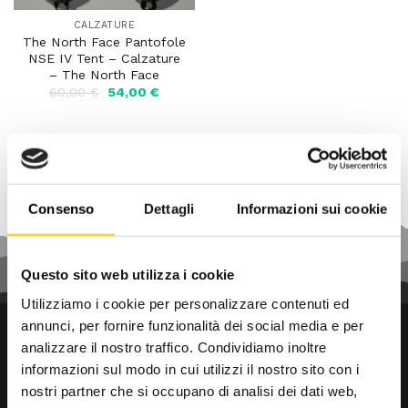
CALZATURE
The North Face Pantofole
NSE IV Tent – Calzature
– The North Face
Il
Il
60,00
€
54,00
€
prezzo
prezzo
originale
attuale
era:
è:
60,00 €.
54,00 €.
Consenso
Dettagli
Informazioni sui cookie
Questo sito web utilizza i cookie
Utilizziamo i cookie per personalizzare contenuti ed
annunci, per fornire funzionalità dei social media e per
analizzare il nostro traffico. Condividiamo inoltre
informazioni sul modo in cui utilizzi il nostro sito con i
nostri partner che si occupano di analisi dei dati web,