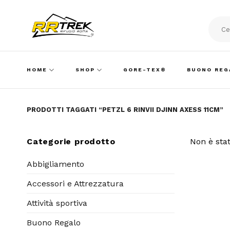
Skip
to
content
Cerca:
HOME
SHOP
GORE-TEX®
BUONO REG
PRODOTTI TAGGATI “PETZL 6 RINVII DJINN AXESS 11CM”
Categorie prodotto
Non è stat
Abbigliamento
Accessori e Attrezzatura
Attività sportiva
Buono Regalo