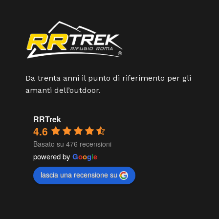
Da trenta anni il punto di riferimento per gli
amanti dell’outdoor.
RRTrek
4.6
Basato su 476 recensioni
powered by
G
o
o
g
l
e
lascia una recensione su