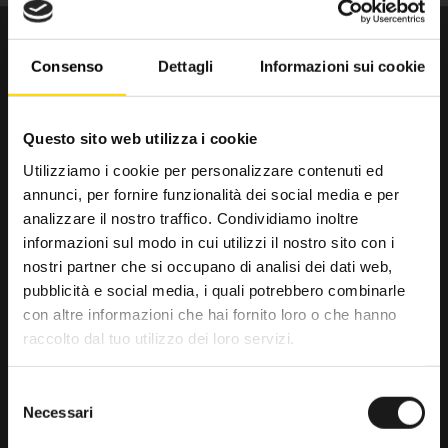
Consenso
Dettagli
Informazioni sui cookie
Questo sito web utilizza i cookie
Utilizziamo i cookie per personalizzare contenuti ed
annunci, per fornire funzionalità dei social media e per
Da trenta anni il punto di riferimento
analizzare il nostro traffico. Condividiamo inoltre
per gli amanti dell’outdoor.
informazioni sul modo in cui utilizzi il nostro sito con i
nostri partner che si occupano di analisi dei dati web,
RRTrek
pubblicità e social media, i quali potrebbero combinarle
4.6
con altre informazioni che hai fornito loro o che hanno
raccolto dal tuo utilizzo dei loro servizi.
Basato su 476 recensioni
powered by
G
o
o
g
l
e
Selezione
lascia una recensione su
Necessari
del
consenso