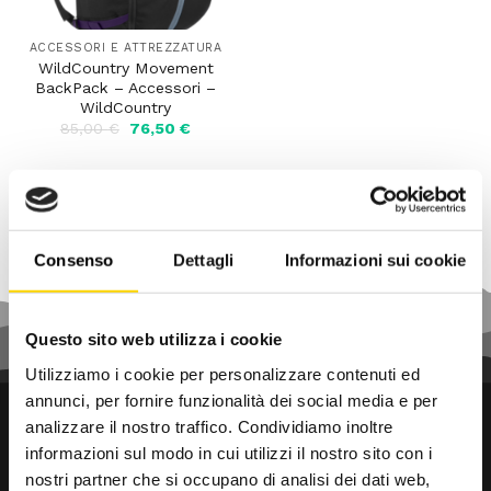
ACCESSORI E ATTREZZATURA
WildCountry Movement
BackPack – Accessori –
WildCountry
Il
Il
85,00
€
76,50
€
prezzo
prezzo
originale
attuale
era:
è:
85,00 €.
76,50 €.
Consenso
Dettagli
Informazioni sui cookie
Questo sito web utilizza i cookie
Utilizziamo i cookie per personalizzare contenuti ed
annunci, per fornire funzionalità dei social media e per
analizzare il nostro traffico. Condividiamo inoltre
informazioni sul modo in cui utilizzi il nostro sito con i
nostri partner che si occupano di analisi dei dati web,