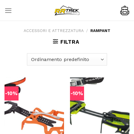
Skip
to
content
ACCESSORI E ATTREZZATURA
/
RAMPANT
FILTRA
-10%
-10%