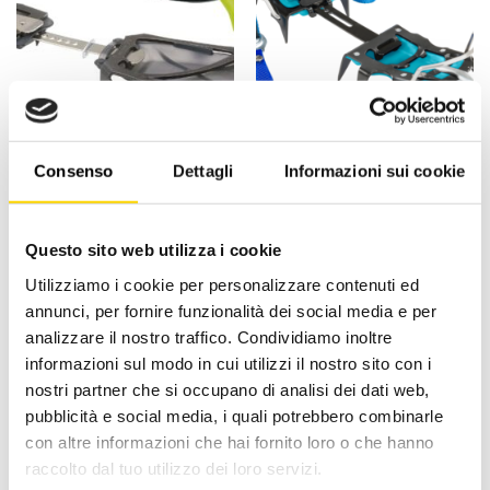
ACCESSORI E ATTREZZATURA
ACCESSORI
Camp Stalker-Universale
Ct Ramponi Hyper Spike
Consenso
Dettagli
Informazioni sui cookie
New – Ramponi – Camp
– Ramponi – Climbing
Technology
Il
Il
Il
Il
125,00
€
112,50
€
190,00
€
171,00
€
prezzo
prezzo
prezzo
prezzo
originale
attuale
originale
attuale
Questo sito web utilizza i cookie
era:
è:
era:
è:
125,00 €.
112,50 €.
190,00 €.
171,00 
Utilizziamo i cookie per personalizzare contenuti ed
annunci, per fornire funzionalità dei social media e per
-10%
-10%
analizzare il nostro traffico. Condividiamo inoltre
informazioni sul modo in cui utilizzi il nostro sito con i
nostri partner che si occupano di analisi dei dati web,
pubblicità e social media, i quali potrebbero combinarle
con altre informazioni che hai fornito loro o che hanno
raccolto dal tuo utilizzo dei loro servizi.