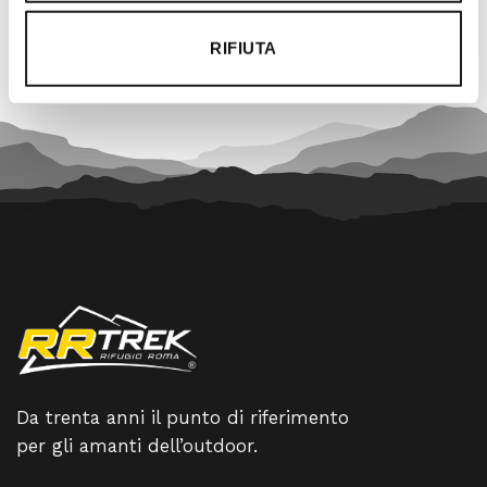
167,50 €.
150,75 €.
230,00 €.
207,00
RIFIUTA
Da trenta anni il punto di riferimento
per gli amanti dell’outdoor.