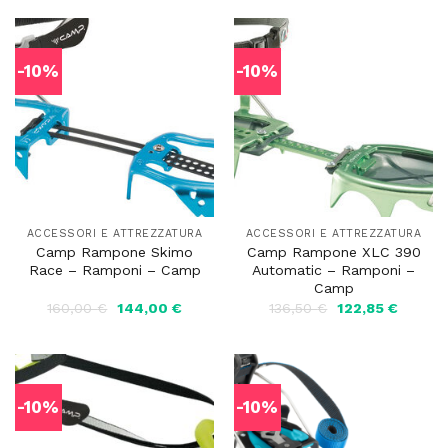
era:
è:
era:
è:
44,00 €.
39,60 €.
45,00 €.
40,50 €
-10%
-10%
ACCESSORI E ATTREZZATURA
ACCESSORI E ATTREZZATURA
Camp Rampone Skimo
Camp Rampone XLC 390
Race – Ramponi – Camp
Automatic – Ramponi –
Camp
Il
Il
Il
Il
160,00
€
144,00
€
136,50
€
122,85
€
prezzo
prezzo
prezzo
prezzo
originale
attuale
originale
attuale
era:
è:
era:
è:
160,00 €.
144,00 €.
136,50 €.
122,85 
-10%
-10%