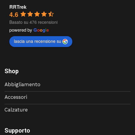
RRTrek
4.6
Basato su 476 recensioni
powered by
G
o
o
g
l
e
lascia una recensione su
Shop
Abbigliamento
Accessori
Calzature
Supporto