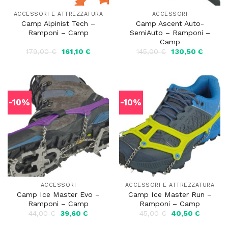
ACCESSORI E ATTREZZATURA
ACCESSORI
Camp Alpinist Tech –
Camp Ascent Auto-
Ramponi – Camp
SemiAuto – Ramponi –
Camp
Il
Il
Il
Il
179,00
€
161,10
€
145,00
€
130,50
€
prezzo
prezzo
prezzo
prezzo
originale
attuale
originale
attuale
era:
è:
era:
è:
179,00 €.
161,10 €.
145,00 €.
130,50 
-10%
-10%
ACCESSORI
ACCESSORI E ATTREZZATURA
Camp Ice Master Evo –
Camp Ice Master Run –
Ramponi – Camp
Ramponi – Camp
Il
Il
Il
Il
44,00
€
39,60
€
45,00
€
40,50
€
prezzo
prezzo
prezzo
prezzo
originale
attuale
originale
attuale