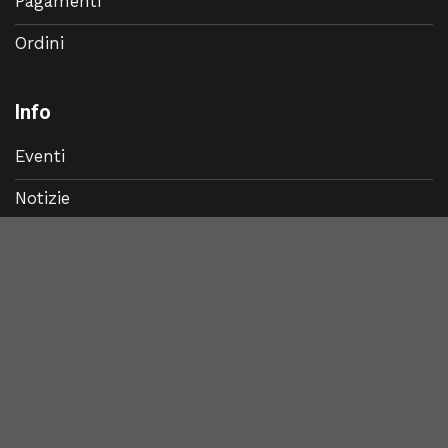
Pagamenti
Ordini
Info
Eventi
Notizie
Contatti
RRTREK S.R.L. | Via Ardea, 3/a - 00183 - Roma | P.I.
07443401000 |
shop@rrtrek.com