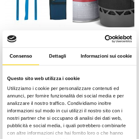
ACCESSORI E ATTREZZATURA
ACCESSORI E ATTREZZATURA
Ferrino Travel – Accessori
Primus Lite XL –
– Ferrino
Accessori – Primus
Il
Il
Il
Il
22,50
€
20,25
€
159,95
€
143,96
€
prezzo
prezzo
prezzo
prezzo
Consenso
Dettagli
Informazioni sui cookie
originale
attuale
originale
attuale
era:
è:
era:
è:
22,50 €.
20,25 €.
159,95 €.
143,96 
Questo sito web utilizza i cookie
-10%
-10%
Utilizziamo i cookie per personalizzare contenuti ed
annunci, per fornire funzionalità dei social media e per
analizzare il nostro traffico. Condividiamo inoltre
informazioni sul modo in cui utilizzi il nostro sito con i
nostri partner che si occupano di analisi dei dati web,
pubblicità e social media, i quali potrebbero combinarle
ACCESSORI E ATTREZZATURA
ACCESSORI E ATTREZZATURA
con altre informazioni che hai fornito loro o che hanno
Sea To Summit Frontier
Sea To Summit Frontier