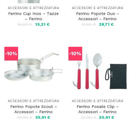
ACCESSORI E ATTREZZATURA
ACCESSORI E ATTREZZATURA
Ferrino Cup Inox – Tazze
Ferrino Popote Duo –
– Ferrino
Accessori – Ferrino
Il
Il
Il
Il
16,90
€
15,21
€
31,90
€
28,71
€
prezzo
prezzo
prezzo
prezzo
originale
attuale
originale
attuale
era:
è:
era:
è:
16,90 €.
15,21 €.
31,90 €.
28,71 €.
-10%
-10%
ACCESSORI E ATTREZZATURA
ACCESSORI E ATTREZZATURA
Ferrino Popote Scout –
Ferrino Posate Clip –
Accessori – Ferrino
Accessori – Ferrino
Il
Il
Il
Il
39,90
€
35,91
€
22,90
€
20,61
€
prezzo
prezzo
prezzo
prezzo
originale
attuale
originale
attuale
era:
è:
era:
è: