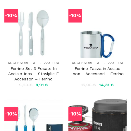
39,90 €.
35,91 €.
22,90 €.
20,61 €.
-10%
-10%
ACCESSORI E ATTREZZATURA
ACCESSORI E ATTREZZATURA
Ferrino Set 3 Posate In
Ferrino Tazza in Acciao
Acciaio Inox – Stoviglie E
Inox – Accessori – Ferrino
Accessori – Ferrino
Il
Il
Il
Il
9,90
€
8,91
€
15,90
€
14,31
€
prezzo
prezzo
prezzo
prezzo
originale
attuale
originale
attuale
era:
è:
era:
è:
9,90 €.
8,91 €.
15,90 €.
14,31 €.
-10%
-10%