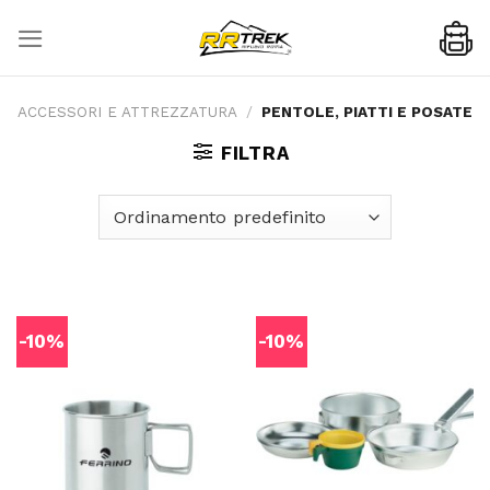
Skip
to
content
ACCESSORI E ATTREZZATURA
/
PENTOLE, PIATTI E POSATE
FILTRA
-10%
-10%