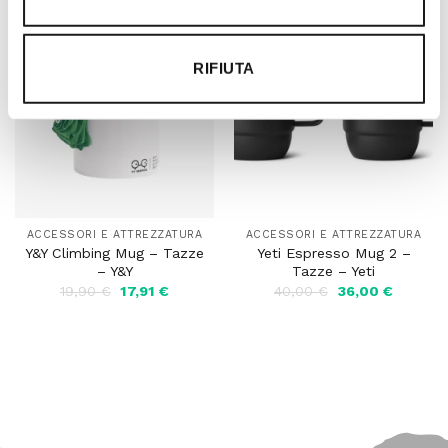
era:
è:
era:
è:
21,95 €.
19,76 €.
14,95 €.
13,46 €.
RIFIUTA
-10%
-10%
ACCESSORI E ATTREZZATURA
ACCESSORI E ATTREZZATURA
Y&Y Climbing Mug – Tazze
Yeti Espresso Mug 2 –
– Y&Y
Tazze – Yeti
Il
Il
Il
Il
19,90
€
17,91
€
40,00
€
36,00
€
prezzo
prezzo
prezzo
prezzo
originale
attuale
originale
attuale
era:
è:
era:
è:
19,90 €.
17,91 €.
40,00 €.
36,00 €