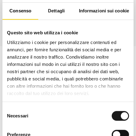
CONTATTA
Consenso
Dettagli
Informazioni sui cookie
Questo sito web utilizza i cookie
Utilizziamo i cookie per personalizzare contenuti ed
annunci, per fornire funzionalità dei social media e per
analizzare il nostro traffico. Condividiamo inoltre
informazioni sul modo in cui utilizzi il nostro sito con i
nostri partner che si occupano di analisi dei dati web,
pubblicità e social media, i quali potrebbero combinarle
con altre informazioni che hai fornito loro o che hanno
raccolto dal tuo utilizzo dei loro servizi.
Selezione
Necessari
del
consenso
Oltre 30 anni di esperienza
Preferenze