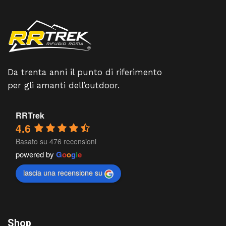
Da trenta anni il punto di riferimento
per gli amanti dell’outdoor.
RRTrek
4.6
Basato su 476 recensioni
powered by
G
o
o
g
l
e
lascia una recensione su
Shop