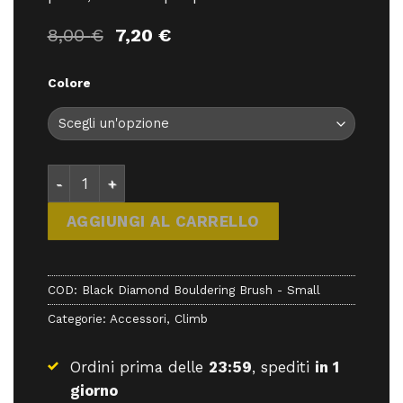
Il
Il
8,00
€
7,20
€
prezzo
prezzo
originale
attuale
Colore
era:
è:
8,00 €.
7,20 €.
Black Diamond Bouldering Brush - Small - Accessor
AGGIUNGI AL CARRELLO
COD:
Black Diamond Bouldering Brush - Small
Categorie:
Accessori
,
Climb
Ordini prima delle
23:59
, spediti
in 1
giorno