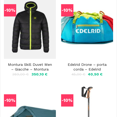
-10%
-10%
Montura Skill Duvet Men
Edelrid Drone – porta
– Giacche – Montura
corda – Edelrid
Il
Il
Il
Il
389,00
€
350,10
€
45,00
€
40,50
€
prezzo
prezzo
prezzo
prezzo
originale
attuale
originale
attuale
era:
è:
era:
è:
389,00 €.
350,10 €.
45,00 €.
40,50 €
-10%
-10%