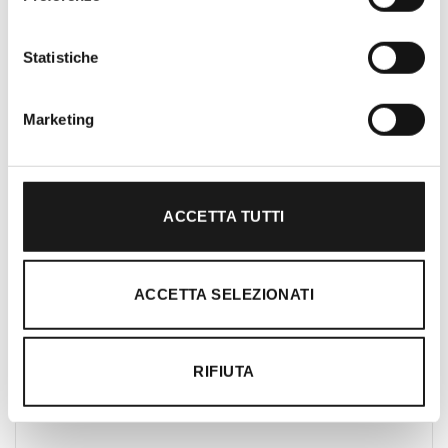
Nato nel 1990 con il nome di Rifugio
Statistiche
Roma, RRTrek è il punto di riferimento
per amanti dell’outdoor a Roma e nel
Lazio. Da sempre soddisfiamo i nostri
Marketing
clienti con professionalità, rendendo
l’acquisto un’esperienza formativa e
gratificante.
ACCETTA TUTTI
ACCETTA SELEZIONATI
RIFIUTA