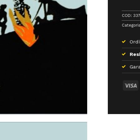
COD:
33
Categori
Ordi
Resi
Gara