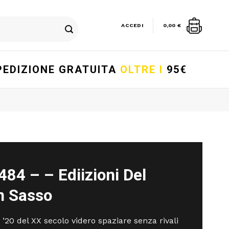
ACCEDI
0,00
€
PEDIZIONE GRATUITA
OLTRE I
95€
84 – – Ediizioni Del
n Sasso
i ’20 del XX secolo videro spaziare senza rivali