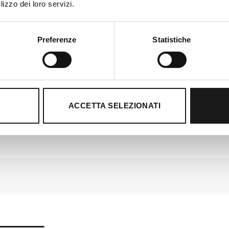
lizzo dei loro servizi.
Preferenze
Statistiche
Pagamenti Sicuri
ACCETTA SELEZIONATI
Con Carta di Credito e PayPal