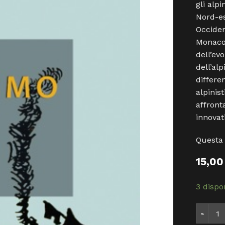
gli alpi
Nord-est
Occiden
Monaco,
dell’ev
dell’alp
differe
alpinis
affront
innovat
Questa 
15,0
3 dispon
337484 -