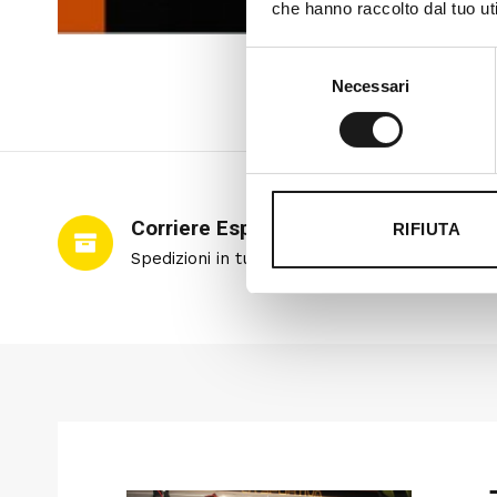
che hanno raccolto dal tuo uti
Selezione
Necessari
del
consenso
Corriere Espresso
RIFIUTA
Spedizioni in tutto il mondo