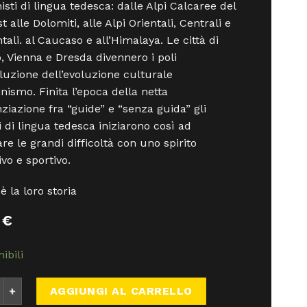
nisti di lingua tedesca: dalle Alpi Calcaree del
 alle Dolomiti, alle Alpi Orientali, Centrali e
tali. al Caucaso e all’Himalaya. Le città di
 Vienna e Dresda divennero i poli
oluzione dell’evoluzione culturale
inismo. Finita l’epoca della netta
nziazione fra “guide” e “senza guida” gli
ti di lingua tedesca iniziarono così ad
are le grandi difficoltà con uno spirito
ivo e sportivo.
è la loro storia
0
€
ibili
 - Ediizioni Del Gran Sasso quantità
AGGIUNGI AL CARRELLO