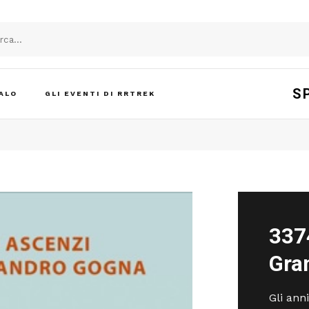
S
ALO
GLI EVENTI DI RRTREK
3374
Gra
Gli ann