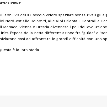
DESCRIZIONE
Gli anni ’20 del XX secolo videro spaziare senza rivali gli al
del Nord-est alle Dolomiti, alle Alpi Orientali, Centrali e Oc
di Monaco, Vienna e Dresda divennero i poli dell’evoluzione
Finita l’epoca della netta differenziazione fra “guide” e “sen
iniziarono così ad affrontare le grandi difficoltà con uno spi
Questa è la loro storia