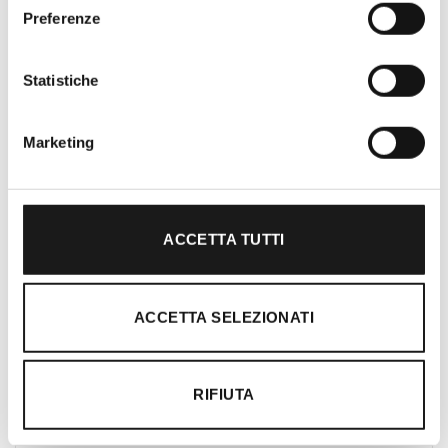
Oltre 30 anni di esperienza
Preferenze
Nato nel 1990 con il nome di Rifugio
Roma, RRTrek è il punto di riferimento
Statistiche
per amanti dell’outdoor a Roma e nel
Lazio. Da sempre soddisfiamo i nostri
Marketing
clienti con professionalità, rendendo
l’acquisto un’esperienza formativa e
gratificante.
ACCETTA TUTTI
ACCETTA SELEZIONATI
RIFIUTA