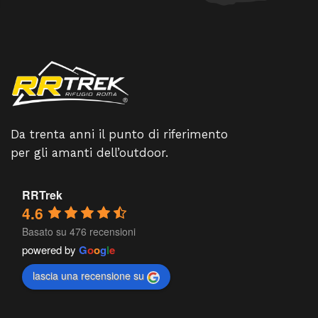
Da trenta anni il punto di riferimento
per gli amanti dell’outdoor.
RRTrek
4.6
Basato su 476 recensioni
powered by
G
o
o
g
l
e
lascia una recensione su