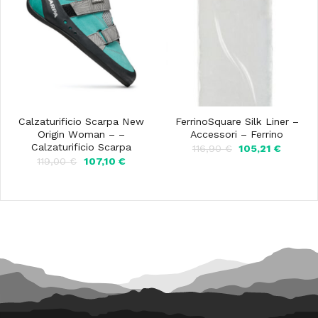
Calzaturificio Scarpa New
FerrinoSquare Silk Liner –
Origin Woman – –
Accessori – Ferrino
Calzaturificio Scarpa
Il
Il
116,90
€
105,21
€
prezzo
prezzo
Il
Il
119,00
€
107,10
€
originale
attuale
prezzo
prezzo
era:
è:
originale
attuale
116,90 €.
105,21 €
era:
è:
119,00 €.
107,10 €.