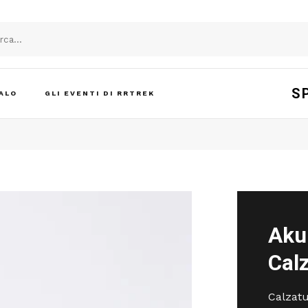
S
ALO
GLI EVENTI DI RRTREK
Aku
Cal
Calzatu