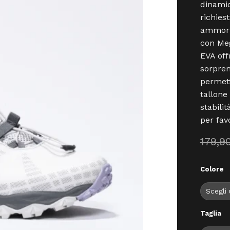
dinamic
richies
ammorti
con Me
EVA of
sorpren
permett
tallone
stabili
per fav
179,9
Colore
Taglia