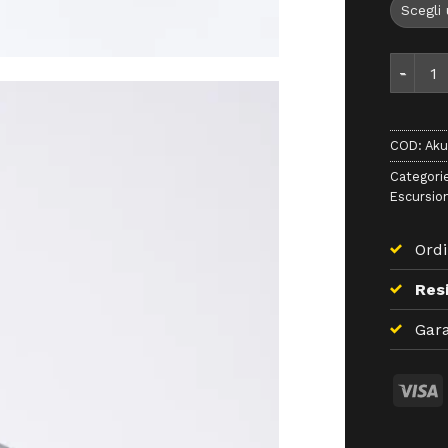
Aku Fly
COD:
Aku
Categori
Escursio
Ordi
Resi
Gara