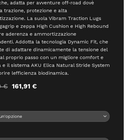
he, adatta per avventure off-road dovè
ta trazione, protezione e alta
zzazione. La suola Vibram Traction Lugs
gagrip e zeppa High Cushion e High Rebound
fre aderenza e ammortizzazione
denti. Addotta la tecnologia Dynamic Fit, che
e di adattare dinamicamente la tensione del
 al proprio passo con un migliore comfort e
tà e il sistema AKU Elica Natural Stride System
orire lefficienza biodinamica.
Il
Il
0
€
161,91
€
prezzo
prezzo
originale
attuale
era:
è:
179,90 €.
161,91 €.