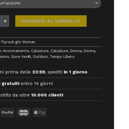
rock gtx Woman - Calzature - Aku quantità
AGGIUNGI AL CARRELLO
 Flyrock gtx Woman
e:
Avvicinamento
,
Calzature
,
Calzature
,
Donna
,
Donna
,
nismo
,
Gore-tex®
,
Outdoor
,
Tempo Libero
ni prima delle
23:59
, spediti
in 1 giorno
 gratuiti
entro 14 giorni
ntito da oltre
10.000 clienti