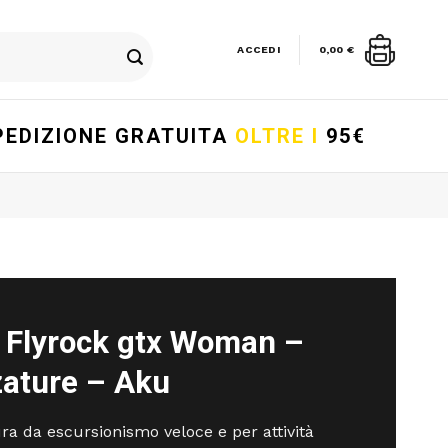
ACCEDI
0,00
€
PEDIZIONE GRATUITA
OLTRE I
95€
 Flyrock gtx Woman –
zature – Aku
ra da escursionismo veloce e per attività