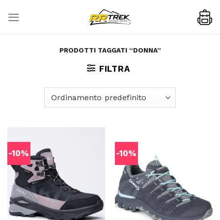
Skip
to
content
PRODOTTI TAGGATI “DONNA”
FILTRA
-10%
-10%