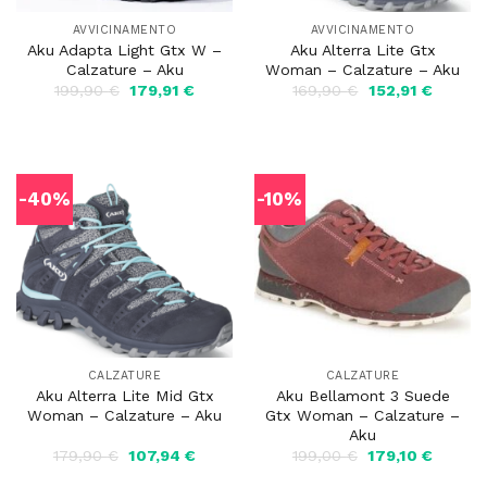
AVVICINAMENTO
AVVICINAMENTO
Aku Adapta Light Gtx W –
Aku Alterra Lite Gtx
Calzature – Aku
Woman – Calzature – Aku
Il
Il
Il
Il
199,90
€
179,91
€
169,90
€
152,91
€
prezzo
prezzo
prezzo
prezzo
originale
attuale
originale
attuale
era:
è:
era:
è:
199,90 €.
179,91 €.
169,90 €.
152,91 
-40%
-10%
CALZATURE
CALZATURE
Aku Alterra Lite Mid Gtx
Aku Bellamont 3 Suede
Woman – Calzature – Aku
Gtx Woman – Calzature –
Aku
Il
Il
Il
Il
179,90
€
107,94
€
199,00
€
179,10
€
prezzo
prezzo
prezzo
prezzo
originale
attuale
originale
attuale