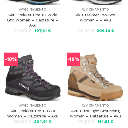
AVVICINAMENTO
AVVICINAMENTO
Aku Trekker Lite III Wide
Aku Trekker Pro Gtx
Gtx Woman – Calzature –
Woman – – Aku
Aku
Il
Il
Il
Il
219,90
€
197,91
€
229,00
€
206,10
€
prezzo
prezzo
prezzo
prezzo
originale
attuale
originale
attuale
era:
è:
era:
è:
219,90 €.
197,91 €.
229,00 €.
206,10 
-10%
-10%
AVVICINAMENTO
AVVICINAMENTO
Aku Trekker Pro II GTX
Aku Ultra light Grounding
Woman – Calzature – Aku
Woman – Calzature – Aku
Il
Il
Il
Il
249,90
€
224,91
€
179,90
€
161,91
€
prezzo
prezzo
prezzo
prezzo