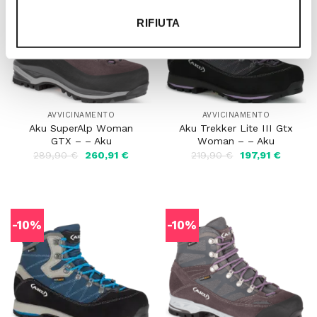
-10%
-10%
RIFIUTA
AVVICINAMENTO
AVVICINAMENTO
Aku SuperAlp Woman
Aku Trekker Lite III Gtx
GTX – – Aku
Woman – – Aku
Il
Il
Il
Il
289,90
€
260,91
€
219,90
€
197,91
€
prezzo
prezzo
prezzo
prezzo
originale
attuale
originale
attuale
era:
è:
era:
è:
289,90 €.
260,91 €.
219,90 €.
197,91 
-10%
-10%