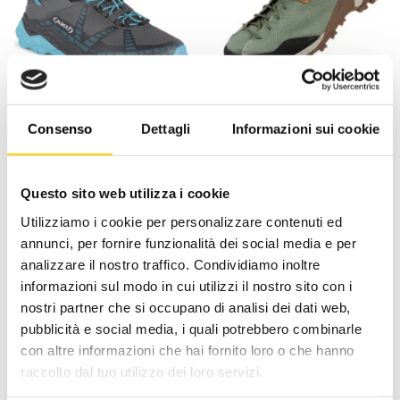
AVVICINAMENTO
AVVICINAMENTO
Aku Flyrock Woman –
Aku nativa canvas Woman
Calzature – Aku
– Calzature – Aku
Consenso
Dettagli
Informazioni sui cookie
Il
Il
Il
Il
159,90
€
143,91
€
164,90
€
148,41
€
prezzo
prezzo
prezzo
prezzo
originale
attuale
originale
attuale
era:
è:
era:
è:
159,90 €.
143,91 €.
164,90 €.
148,41 
Questo sito web utilizza i cookie
Utilizziamo i cookie per personalizzare contenuti ed
-10%
-10%
annunci, per fornire funzionalità dei social media e per
analizzare il nostro traffico. Condividiamo inoltre
informazioni sul modo in cui utilizzi il nostro sito con i
nostri partner che si occupano di analisi dei dati web,
pubblicità e social media, i quali potrebbero combinarle
con altre informazioni che hai fornito loro o che hanno
raccolto dal tuo utilizzo dei loro servizi.
ATTIVITÀ SPORTIVA
AVVICINAMENTO
Aku Reactive GTX Woman
Aku Rock Dfs Mid Gtx