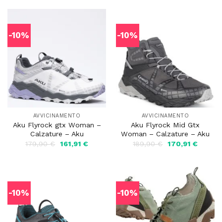
era:
è:
era:
è:
179,90 €.
107,94 €.
199,00 €.
179,10 
-10%
-10%
AVVICINAMENTO
AVVICINAMENTO
Aku Flyrock gtx Woman –
Aku Flyrock Mid Gtx
Calzature – Aku
Woman – Calzature – Aku
Il
Il
Il
Il
179,90
€
161,91
€
189,90
€
170,91
€
prezzo
prezzo
prezzo
prezzo
originale
attuale
originale
attuale
era:
è:
era:
è:
179,90 €.
161,91 €.
189,90 €.
170,91 
-10%
-10%