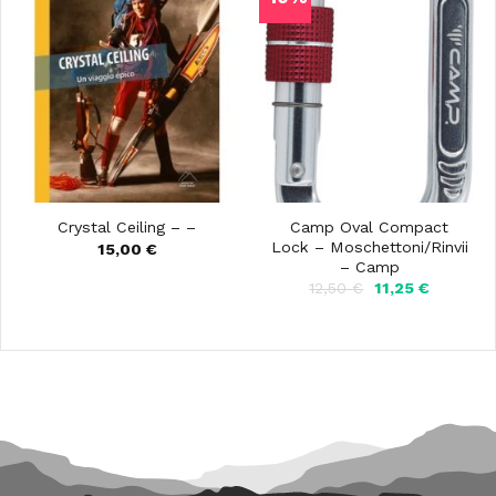
Camp Oval Compact
Crystal Ceiling – –
Lock – Moschettoni/Rinvii
15,00
€
– Camp
Il
Il
12,50
€
11,25
€
prezzo
prezzo
originale
attuale
era:
è:
12,50 €.
11,25 €.