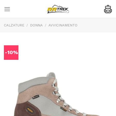
Skip
to
content
CALZATURE
/
DONNA
/
AVVICINAMENTO
-10%