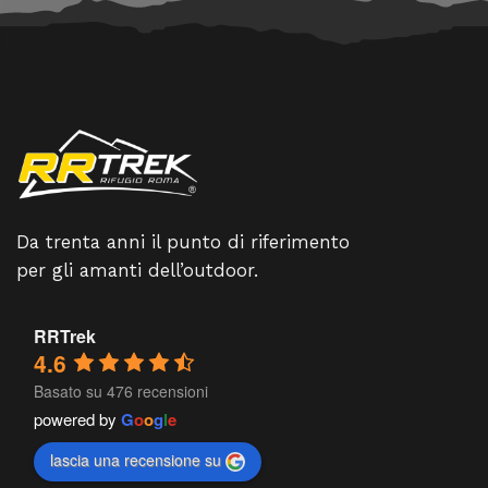
Da trenta anni il punto di riferimento
per gli amanti dell’outdoor.
RRTrek
4.6
Basato su 476 recensioni
powered by
G
o
o
g
l
e
lascia una recensione su