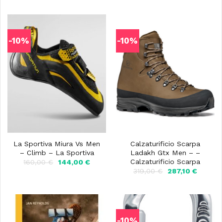
-10%
-10%
La Sportiva Miura Vs Men
Calzaturificio Scarpa
– Climb – La Sportiva
Ladakh Gtx Men – –
Calzaturificio Scarpa
Il
Il
160,00
€
144,00
€
prezzo
prezzo
Il
Il
319,00
€
287,10
€
originale
attuale
prezzo
prezzo
era:
è:
originale
attuale
160,00 €.
144,00 €.
era:
è:
319,00 €.
287,10 
-10%