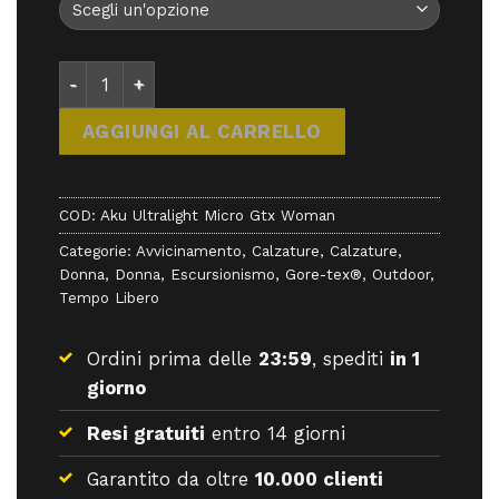
Aku Ultralight Micro Gtx Woman - Calzature - Aku 
AGGIUNGI AL CARRELLO
COD:
Aku Ultralight Micro Gtx Woman
Categorie:
Avvicinamento
,
Calzature
,
Calzature
,
Donna
,
Donna
,
Escursionismo
,
Gore-tex®
,
Outdoor
,
Tempo Libero
Ordini prima delle
23:59
, spediti
in 1
giorno
Resi gratuiti
entro 14 giorni
Garantito da oltre
10.000 clienti