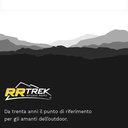
era:
è:
originale
attuale
200,00 €.
180,00
era:
è:
100,00 €.
90,00 €.
Da trenta anni il punto di riferimento
per gli amanti dell’outdoor.