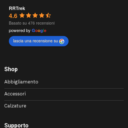
RRTrek
4.6
Basato su 476 recensioni
powered by
G
o
o
g
l
e
lascia una recensione su
Shop
Abbigliamento
Accessori
Calzature
Supporto