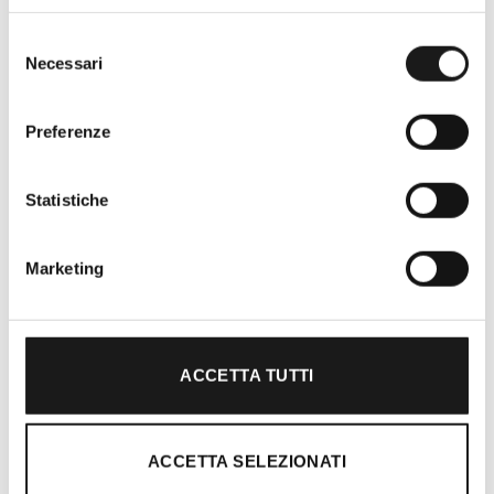
Selezione
Necessari
del
consenso
Preferenze
Statistiche
Oltre 30 anni di esperienza
Marketing
Nato nel 1990 con il nome di Rifugio
Roma, RRTrek è il punto di riferimento
per amanti dell’outdoor a Roma e nel
Lazio. Da sempre soddisfiamo i nostri
ACCETTA TUTTI
clienti con professionalità, rendendo
l’acquisto un’esperienza formativa e
gratificante.
ACCETTA SELEZIONATI