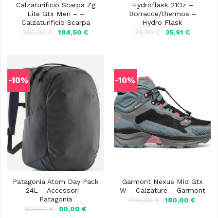
Calzaturificio Scarpa Zg
Hydroflask 21Oz –
Lite Gtx Men – –
Borracce/thermos –
Calzaturificio Scarpa
Hydro Flask
Il
Il
Il
Il
205,00
€
184,50
€
39,90
€
35,91
€
prezzo
prezzo
prezzo
prezzo
originale
attuale
originale
attuale
era:
è:
era:
è:
205,00 €.
184,50 €.
39,90 €.
35,91 €.
-10%
-10%
Patagonia Atom Day Pack
Garmont Nexus Mid Gtx
24L – Accessori –
W – Calzature – Garmont
Patagonia
Il
Il
200,00
€
180,00
€
prezzo
prezzo
Il
Il
100,00
€
90,00
€
originale
attuale
prezzo
prezzo