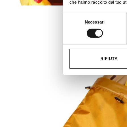
che hanno raccolto dal tuo uti
Selezione
Necessari
del
consenso
RIFIUTA