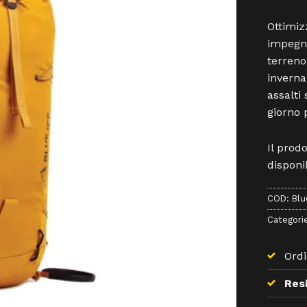
Ottimiz
impegna
terreno
invernal
assalti 
giorno 
Il prod
disponib
COD:
Blu
Categori
Ordi
Resi