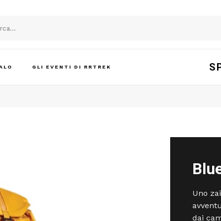
S
ALO
GLI EVENTI DI RRTREK
Blue
Uno zai
avventur
dai cam