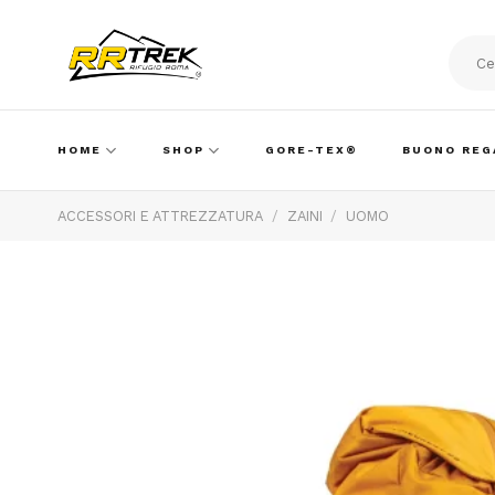
Skip
to
content
Cerca:
HOME
SHOP
GORE-TEX®
BUONO REG
ACCESSORI E ATTREZZATURA
/
ZAINI
/
UOMO