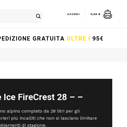
ACCEDI
0,00
€
PEDIZIONE GRATUITA
OLTRE I
95€
 Ice FireCrest 28 – –
no alpino completo da 28 litri per gli
ieri più incalliti che non si lasciano limitare
biamenti di stagione.