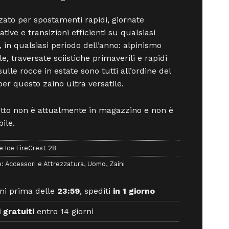
zato per spostamenti rapidi, giornate
tive e transizioni efficienti su qualsiasi
, in qualsiasi periodo dell’anno: alpinismo
e, traversate sciistiche primaverili e rapidi
sulle rocce in estate sono tutti all’ordine del
per questo zaino ultra versatile.
otto non è attualmente in magazzino e non è
ile.
e Ice FireCrest 28
e:
Accessori e Attrezzatura
,
Uomo
,
Zaini
ni prima delle
23:59
, spediti
in 1 giorno
 gratuiti
entro 14 giorni