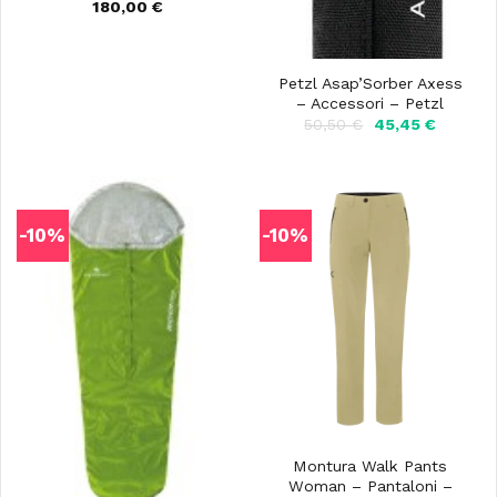
180,00
€
Petzl Asap’Sorber Axess
– Accessori – Petzl
Il
Il
50,50
€
45,45
€
prezzo
prezzo
originale
attuale
era:
è:
50,50 €.
45,45 €.
-10%
-10%
Montura Walk Pants
Woman – Pantaloni –