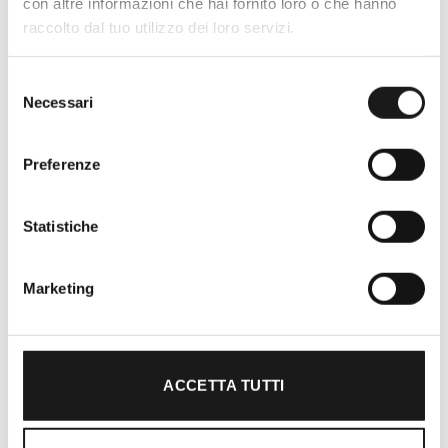
con altre informazioni che hai fornito loro o che hanno
raccolto dal tuo utilizzo dei loro servizi.
Selezione
Necessari
del
consenso
Preferenze
Oltre 30 anni di esperienza
Statistiche
Nato nel 1990 con il nome di Rifugio
Roma, RRTrek è il punto di riferimento
Marketing
per amanti dell’outdoor a Roma e nel
Lazio. Da sempre soddisfiamo i nostri
clienti con professionalità, rendendo
l’acquisto un’esperienza formativa e
ACCETTA TUTTI
gratificante.