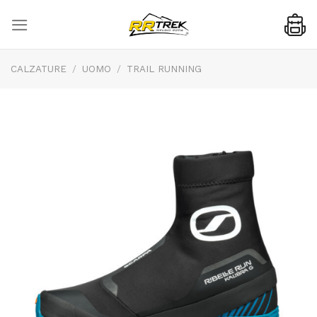
Skip
to
content
CALZATURE
/
UOMO
/
TRAIL RUNNING