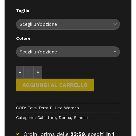
prezzo
prezzo
originale
attuale
Taglia
era:
è:
89,50 €.
80,55 €.
Colore
Teva Terra Fi Lite Woman - Sandali - Teva quantità
AGGIUNGI AL CARRELLO
COD:
Teva Terra Fi Lite Woman
Categorie:
Calzature
,
Donna
,
Sandali
Ordini prima delle
23:59
, spediti
in 1