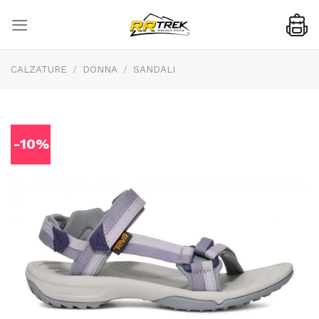
Skip
to
content
CALZATURE
/
DONNA
/
SANDALI
-10%