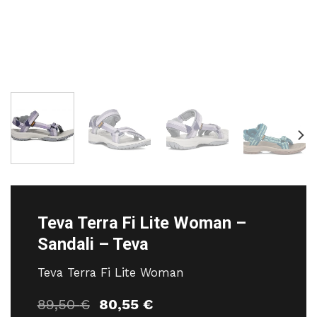
Teva Terra Fi Lite Woman –
Sandali – Teva
Teva Terra Fi Lite Woman
Il
Il
89,50
€
80,55
€