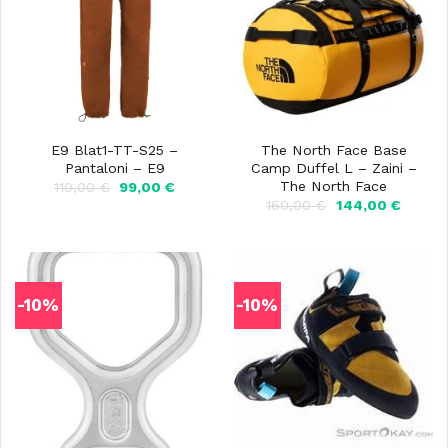
E9 Blat1-TT-S25 –
The North Face Base
Pantaloni – E9
Camp Duffel L – Zaini –
The North Face
Il
Il
110,00
€
99,00
€
prezzo
prezzo
Il
Il
160,00
€
144,00
€
originale
attuale
prezzo
prezzo
era:
è:
originale
attuale
110,00 €.
99,00 €.
era:
è:
160,00 €.
144,00 
-10%
-10%