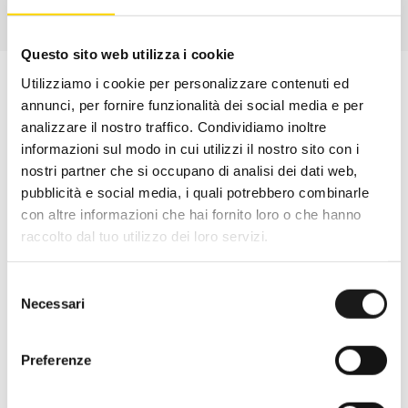
Questo sito web utilizza i cookie
Utilizziamo i cookie per personalizzare contenuti ed
annunci, per fornire funzionalità dei social media e per
analizzare il nostro traffico. Condividiamo inoltre
informazioni sul modo in cui utilizzi il nostro sito con i
nostri partner che si occupano di analisi dei dati web,
pubblicità e social media, i quali potrebbero combinarle
con altre informazioni che hai fornito loro o che hanno
raccolto dal tuo utilizzo dei loro servizi.
Selezione
Necessari
del
Oltre 30 anni di esperienza
consenso
Nato nel 1990 con il nome di Rifugio
Preferenze
Roma, RRTrek è il punto di riferimento
per amanti dell’outdoor a Roma e nel