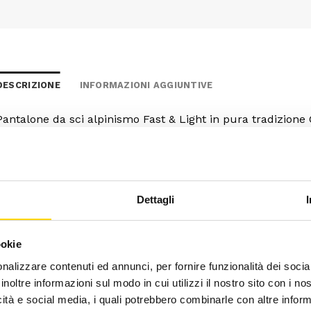
DESCRIZIONE
INFORMAZIONI AGGIUNTIVE
Pantalone da sci alpinismo Fast & Light in pura tradizione C
stato scelto per regalare comfort, alta traspirabilità e t
vestibilità atletica, propone dettagli tecnici come le ghett
scarponi più venduti. Il tessuto con leggera membrana anti
in contrasto di colore aggiungono alla funzionalità un asp
Dettagli
ookie
nalizzare contenuti ed annunci, per fornire funzionalità dei socia
inoltre informazioni sul modo in cui utilizzi il nostro sito con i n
icità e social media, i quali potrebbero combinarle con altre inform