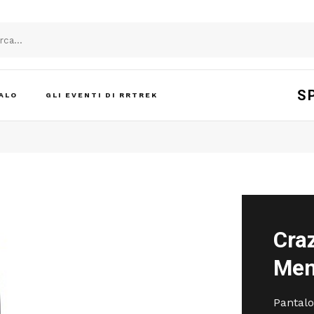
S
ALO
GLI EVENTI DI RRTREK
Craz
Men
Pantalo