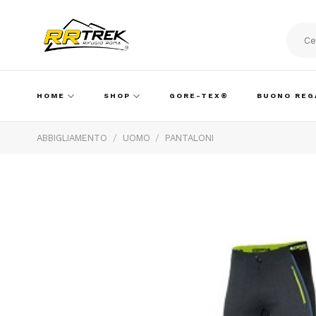
Skip
to
content
Cerca:
HOME
SHOP
GORE-TEX®
BUONO REG
ABBIGLIAMENTO
/
UOMO
/
PANTALONI