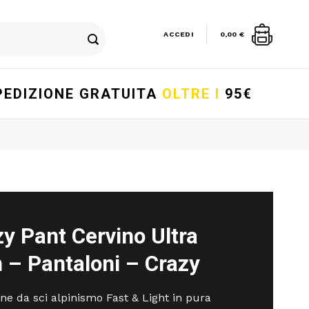
ACCEDI
0,00
€
PEDIZIONE GRATUITA
OLTRE I
95€
y Pant Cervino Ultra
 – Pantaloni – Crazy
ne da sci alpinismo Fast & Light in pura