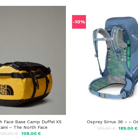
-10%
h Face Base Camp Duffel XS
Osprey Sirrus 36 – – O
Zaini – The North Face
Il
210,00
€
189,00
€
prezzo
Il
Il
120,00
€
108,00
€
originale
prezzo
prezzo