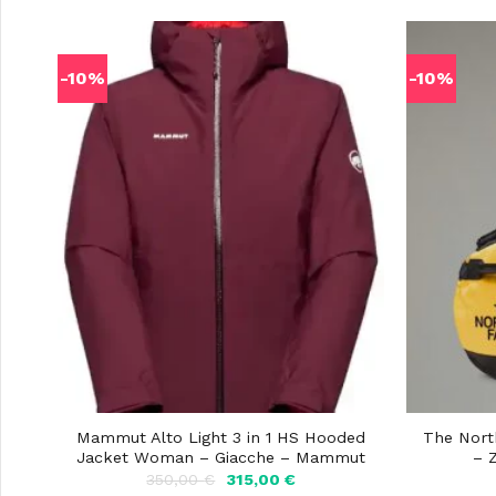
-10%
-10%
Mammut Alto Light 3 in 1 HS Hooded
The Nort
Jacket Woman – Giacche – Mammut
– 
Il
Il
350,00
€
315,00
€
prezzo
prezzo