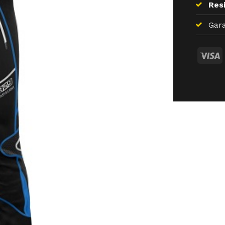
Resi
Gara