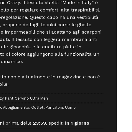
one Crazy. Il tessuto Vuelta “Made in Italy” è
celto per regalare comfort, alta traspirabilità
regolazione. Questo capo ha una vestibilità
a, propone dettagli tecnici come le ghette
he impermeabili che si adattano agli scarponi
duti. Il tessuto con leggera membrana anti
ulle ginocchia e le cuciture piatte in
to di colore aggiungono alla funzionalità un
 dinamico.
otto non è attualmente in magazzino e non è
ile.
zy Pant Cervino Ultra Men
e:
Abbigliamento
,
Outlet
,
Pantaloni
,
Uomo
ni prima delle
23:59
, spediti
in 1 giorno