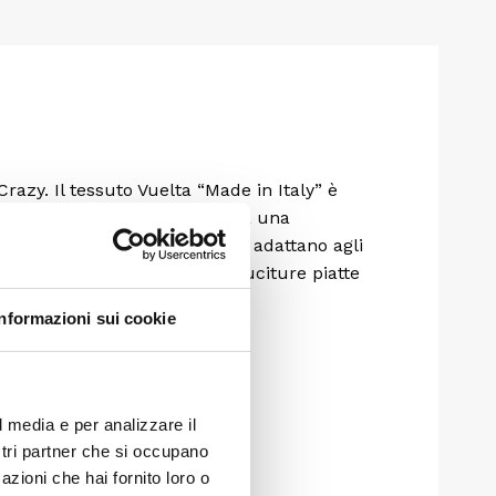
razy. Il tessuto Vuelta “Made in Italy” è
ermoregolazione. Questo capo ha una
e elastiche impermeabili che si adattano agli
 vento sulle ginocchia e le cuciture piatte
etto dinamico.
Informazioni sui cookie
l media e per analizzare il
ostri partner che si occupano
azioni che hai fornito loro o