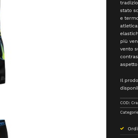
tradizi
stato s
e termo
atletic
elastic
più ven
vento s
contras
aspetto
Il prod
disponib
COD:
Cra
Categori
Ordi