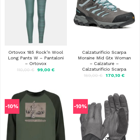
Ortovox 185 Rock’n Wool
Calzaturificio Scarpa
Long Pants W – Pantaloni
Moraine Mid Gtx Woman
– Ortovox
– Calzature –
Calzaturificio Scarpa
Il
Il
110,00
€
99,00
€
prezzo
prezzo
Il
Il
189,00
€
170,10
€
originale
attuale
prezzo
prezzo
era:
è:
originale
attuale
110,00 €.
99,00 €.
era:
è:
189,00 €.
170,10 
-10%
-10%