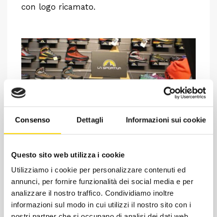
con logo ricamato.
Consenso
Dettagli
Informazioni sui cookie
Chiedi ad un esperto
Questo sito web utilizza i cookie
Davide di RRTrek
Utilizziamo i cookie per personalizzare contenuti ed
annunci, per fornire funzionalità dei social media e per
CONTATTA
analizzare il nostro traffico. Condividiamo inoltre
informazioni sul modo in cui utilizzi il nostro sito con i
nostri partner che si occupano di analisi dei dati web,