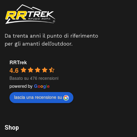
Da trenta anni il punto di riferimento
per gli amanti dell’outdoor.
RRTrek
4.6
Basato su 476 recensioni
powered by
G
o
o
g
l
e
lascia una recensione su
Shop