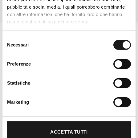
pubblicità e social media, i quali potrebbero combinarle
con altre informazioni che hai fornito loro o che hanno
raccolto dal tuo utilizzo dei loro servizi.
Selezione
Necessari
del
consenso
Preferenze
Statistiche
Marketing
Oltre 30 anni di esperienza
Nato nel 1990 con il nome di Rifugio
ACCETTA TUTTI
Roma, RRTrek è il punto di riferimento