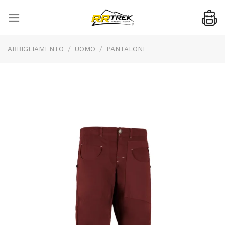
Skip
to
content
ABBIGLIAMENTO
/
UOMO
/
PANTALONI