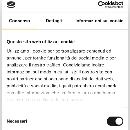
aperture di ventilazione sotto le braccia,
cappuccio regolabile compatibile con casco
e tasca sul petto per tenere al sicuro gli
Consenso
Dettagli
Informazioni sui cookie
oggetti. La leggera imbottitura Heatseeker™
rende inoltre questo capo una soluzione
Questo sito web utilizza i cookie
affidabile per le giornate sulle piste.
Utilizziamo i cookie per personalizzare contenuti ed
annunci, per fornire funzionalità dei social media e per
analizzare il nostro traffico. Condividiamo inoltre
informazioni sul modo in cui utilizzi il nostro sito con i
nostri partner che si occupano di analisi dei dati web,
pubblicità e social media, i quali potrebbero combinarle
con altre informazioni che hai fornito loro o che hanno
raccolto dal tuo utilizzo dei loro servizi.
Selezione
Necessari
del
Chiedi ad un esperto
consenso