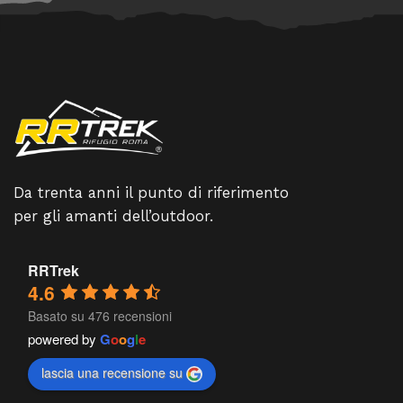
Da trenta anni il punto di riferimento
per gli amanti dell’outdoor.
RRTrek
4.6
Basato su 476 recensioni
powered by
G
o
o
g
l
e
lascia una recensione su