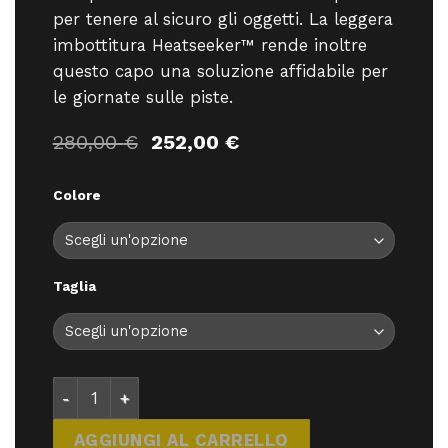
per tenere al sicuro gli oggetti. La leggera
imbottitura Heatseeker™ rende inoltre
questo capo una soluzione affidabile per
le giornate sulle piste.
Il
Il
280,00
€
252,00
€
prezzo
prezzo
originale
attuale
Colore
era:
è:
280,00 €.
252,00 €.
Taglia
The North Face Descendit Jkt Woman - Giacche - T
AGGIUNGI AL CARRELLO