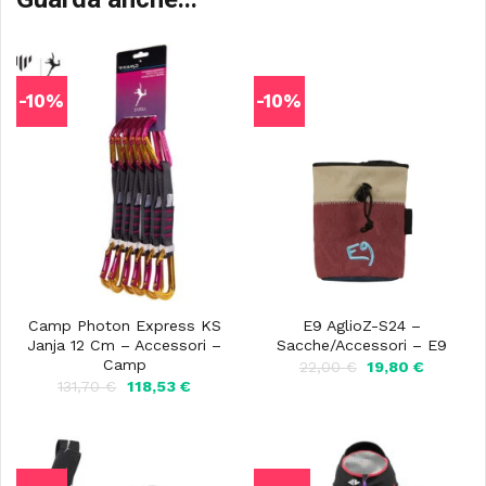
-10%
-10%
Camp Photon Express KS
E9 AglioZ-S24 –
Janja 12 Cm – Accessori –
Sacche/Accessori – E9
Camp
Il
Il
22,00
€
19,80
€
prezzo
prezzo
Il
Il
131,70
€
118,53
€
originale
attuale
prezzo
prezzo
era:
è:
originale
attuale
22,00 €.
19,80 €.
era:
è:
131,70 €.
118,53 €.