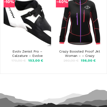
-10%
-40%
Evolv Zenist Pro –
Crazy Boosted Proof Jkt
Calzature – Evolve
Woman – – Crazy
Il
Il
Il
Il
170,00
€
153,00
€
260,00
€
156,00
€
prezzo
prezzo
prezzo
prezzo
originale
attuale
originale
attuale
era:
è:
era:
è:
170,00 €.
153,00 €.
260,00 €.
156,00