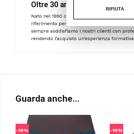
Oltre 30 anni di esperienza
RIFIUTA
Nato nel 1990 con il nome di Rifugio Roma, R
riferimento per amanti dell’outdoor a Roma 
sempre soddisfiamo i nostri clienti con profe
rendendo l’acquisto un’esperienza formativa 
Guarda anche...
-10%
-10%