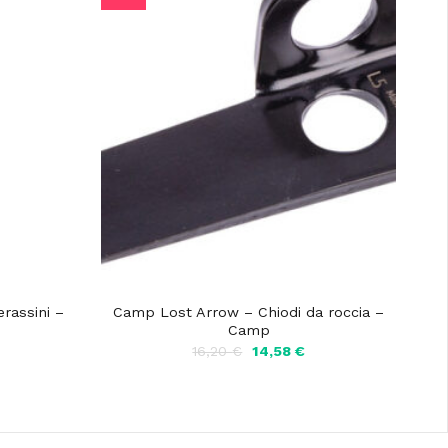
erassini –
Camp Lost Arrow – Chiodi da roccia –
Camp
l
Il
Il
16,20
€
14,58
€
prezzo
prezzo
prezzo
attuale
originale
attuale
:
era:
è:
.
94,41 €.
16,20 €.
14,58 €.