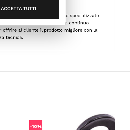
alla scelta
ACCETTA TUTTI
formato da personale altamente specializzato
diverse attività outdoor ed è in continuo
ffrire al cliente il prodotto migliore con la
za tecnica.
-10%