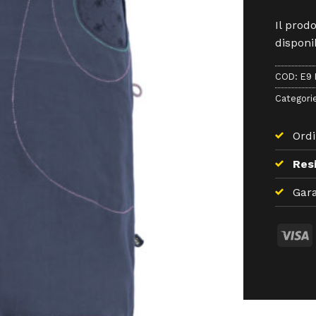
Il prod
disponib
COD:
E9 
Categori
Ordi
Resi
Gara