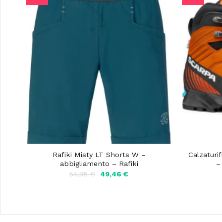
Rafiki Misty LT Shorts W –
Calzaturi
abbigliamento – Rafiki
–
Il
Il
54,95
€
49,46
€
prezzo
prezzo
originale
attuale
era:
è:
54,95 €.
49,46 €.