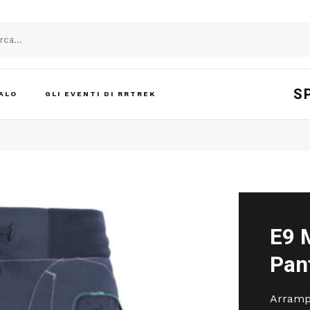
S
ALO
GLI EVENTI DI RRTREK
E9 
Pan
Arrampi