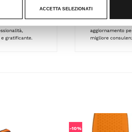
Ti guidiamo 
ACCETTA SELEZIONATI
RTrek è il punto di
Il nostro team è 
e nel Lazio. Da
che pratica le più 
ssionalità,
aggiornamento per o
e gratificante.
migliore consulen
-10%