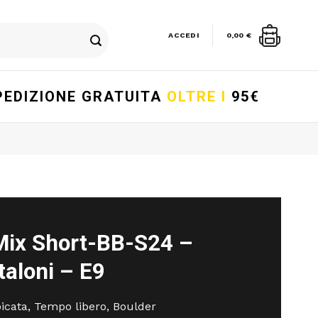
ACCEDI
0,00
€
PEDIZIONE GRATUITA
OLTRE I
95€
Mix Short-BB-S24 –
taloni – E9
cata, Tempo libero, Boulder