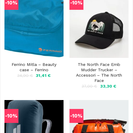
-10%
-10%
Ferrino Mitla – Beauty
The North Face Emb
case – Ferrino
Mudder Trucker –
Accessori – The North
Il
Il
34,90
€
31,41
€
prezzo
prezzo
Face
originale
attuale
Il
Il
37,00
€
33,30
€
era:
è:
prezzo
prezzo
34,90 €.
31,41 €.
originale
attuale
era:
è:
37,00 €.
33,30 €.
-10%
-10%