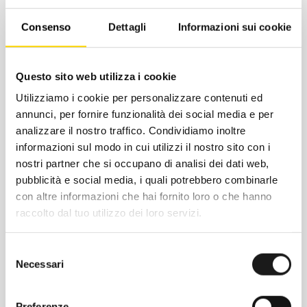
elegante e orgogliosamente prodotti in
Italia, questi pantaloni offrono stile senza
Consenso
Dettagli
Informazioni sui cookie
compromessi.
Questo sito web utilizza i cookie
Utilizziamo i cookie per personalizzare contenuti ed
annunci, per fornire funzionalità dei social media e per
analizzare il nostro traffico. Condividiamo inoltre
informazioni sul modo in cui utilizzi il nostro sito con i
nostri partner che si occupano di analisi dei dati web,
pubblicità e social media, i quali potrebbero combinarle
con altre informazioni che hai fornito loro o che hanno
raccolto dal tuo utilizzo dei loro servizi.
Chiedi ad un esperto
Selezione
Necessari
Davide di RRTrek
del
consenso
CONTATTA
Preferenze