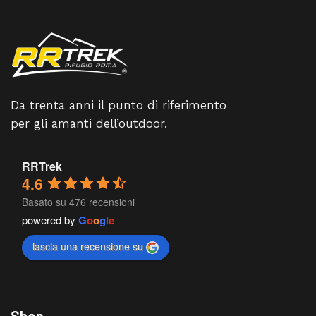
Da trenta anni il punto di riferimento
per gli amanti dell’outdoor.
RRTrek
4.6
Basato su 476 recensioni
powered by
G
o
o
g
l
e
lascia una recensione su