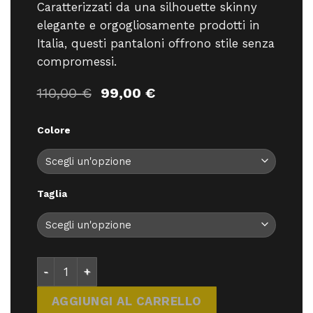
Caratterizzati da una silhouette skinny
elegante e orgogliosamente prodotti in
Italia, questi pantaloni offrono stile senza
compromessi.
Il
Il
110,00
€
99,00
€
prezzo
prezzo
originale
attuale
Colore
era:
è:
110,00 €.
99,00 €.
Taglia
E9 Onda Pop-S26 - Pantaloni - E9 quantità
AGGIUNGI AL CARRELLO