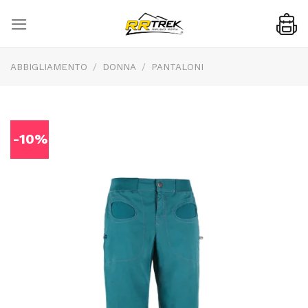
Skip
to
content
ABBIGLIAMENTO
/
DONNA
/
PANTALONI
-10%