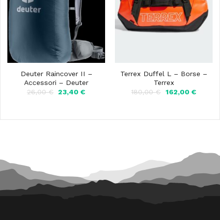
Deuter Raincover II –
Terrex Duffel L – Borse –
Accessori – Deuter
Terrex
Il
Il
Il
Il
26,00
€
23,40
€
180,00
€
162,00
€
prezzo
prezzo
prezzo
prezzo
originale
attuale
originale
attuale
era:
è:
era:
è:
26,00 €.
23,40 €.
180,00 €.
162,00 