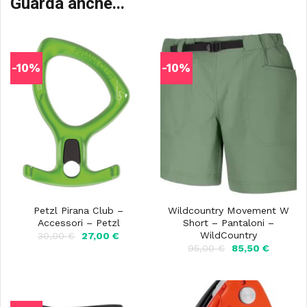
Guarda anche...
-10%
-10%
Petzl Pirana Club –
Wildcountry Movement W
Accessori – Petzl
Short – Pantaloni –
WildCountry
Il
Il
30,00
€
27,00
€
prezzo
prezzo
Il
Il
95,00
€
85,50
€
originale
attuale
prezzo
prezzo
era:
è:
originale
attuale
30,00 €.
27,00 €.
era:
è:
95,00 €.
85,50 €