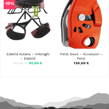
-10%
Edelrid Autana – Imbraghi
Petzl Neox – Accessori –
– Edelrid
Petzl
Il
Il
90,00
€
81,00
€
130,00
€
prezzo
prezzo
originale
attuale
era:
è:
90,00 €.
81,00 €.