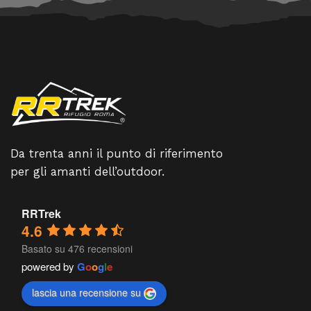
Da trenta anni il punto di riferimento
per gli amanti dell’outdoor.
RRTrek
4.6
Basato su 476 recensioni
powered by
G
o
o
g
l
e
lascia una recensione su