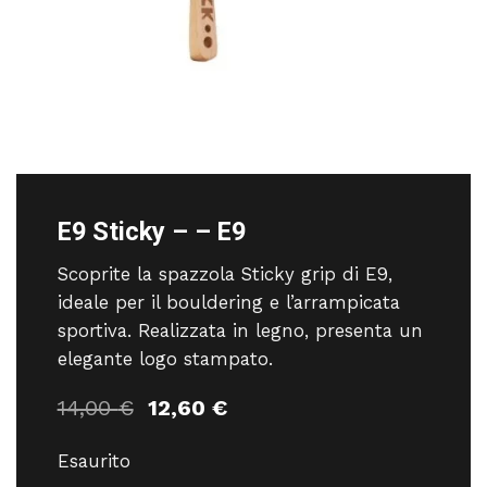
E9 Sticky – – E9
Scoprite la spazzola Sticky grip di E9,
ideale per il bouldering e l’arrampicata
sportiva. Realizzata in legno, presenta un
elegante logo stampato.
Il
Il
14,00
€
12,60
€
prezzo
prezzo
originale
attuale
Esaurito
era:
è: