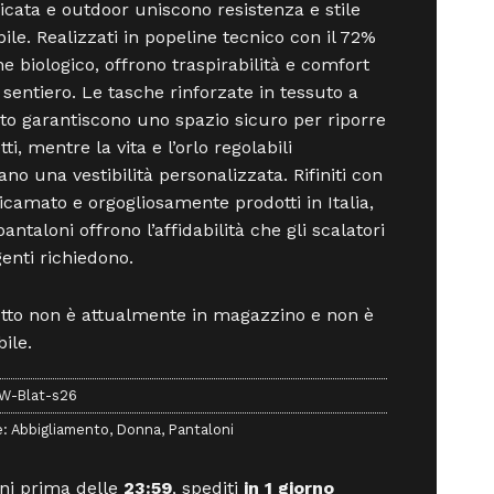
cata e outdoor uniscono resistenza e stile
bile. Realizzati in popeline tecnico con il 72%
ne biologico, offrono traspirabilità e comfort
 sentiero. Le tasche rinforzate in tessuto a
to garantiscono uno spazio sicuro per riporre
tti, mentre la vita e l’orlo regolabili
ano una vestibilità personalizzata. Rifiniti con
 ricamato e orgogliosamente prodotti in Italia,
antaloni offrono l’affidabilità che gli scalatori
genti richiedono.
otto non è attualmente in magazzino e non è
ile.
W-Blat-s26
e:
Abbigliamento
,
Donna
,
Pantaloni
ni prima delle
23:59
, spediti
in 1 giorno