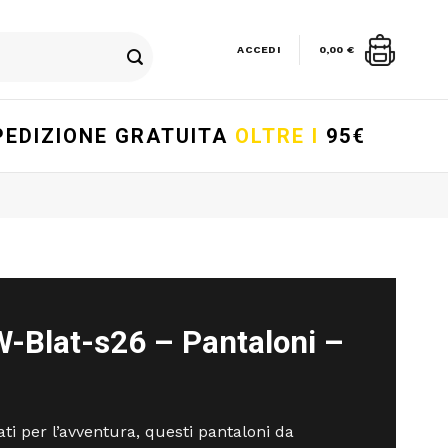
ACCEDI
0,00
€
PEDIZIONE GRATUITA
OLTRE I
95€
W-Blat-s26 – Pantaloni –
ati per l’avventura, questi pantaloni da