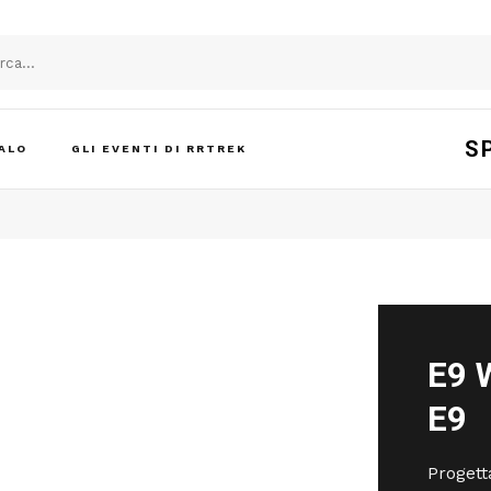
S
ALO
GLI EVENTI DI RRTREK
E9 
E9
Progett