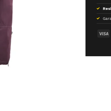
Resi
Gara