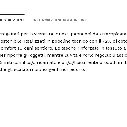
DESCRIZIONE
INFORMAZIONI AGGIUNTIVE
Progettati per l’avventura, questi pantaloni da arrampicata
sostenibile. Realizzati in popeline tecnico con il 72% di coto
comfort su ogni sentiero. Le tasche rinforzate in tessuto 
per riporre gli oggetti, mentre la vita e l’orlo regolabili as
Rifiniti con il logo ricamato e orgogliosamente prodotti in Ita
che gli scalatori più esigenti richiedono.