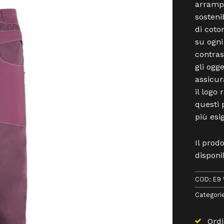
arrampi
sosteni
di coto
su ogni
contras
gli ogge
assicur
il logo
questi p
più esi
Il prod
disponib
COD:
E9 
Categori
Ordi