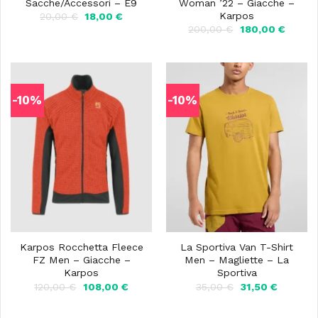
Sacche/Accessori – E9
Woman ’22 – Giacche –
Karpos
Il
Il
20,00
€
18,00
€
prezzo
prezzo
Il
Il
200,00
€
180,00
€
originale
attuale
prezzo
prezzo
era:
è:
originale
attuale
20,00 €.
18,00 €.
era:
è:
200,00 €.
180,00
-10%
-10%
Karpos Rocchetta Fleece
La Sportiva Van T-Shirt
FZ Men – Giacche –
Men – Magliette – La
Karpos
Sportiva
Il
Il
Il
Il
120,00
€
108,00
€
35,00
€
31,50
€
prezzo
prezzo
prezzo
prezzo
originale
attuale
originale
attuale
era:
è:
era:
è: