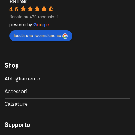
RRTrek
4.6
Basato su 476 recensioni
powered by
G
o
o
g
l
e
lascia una recensione su
Shop
Abbigliamento
Accessori
Calzature
Supporto