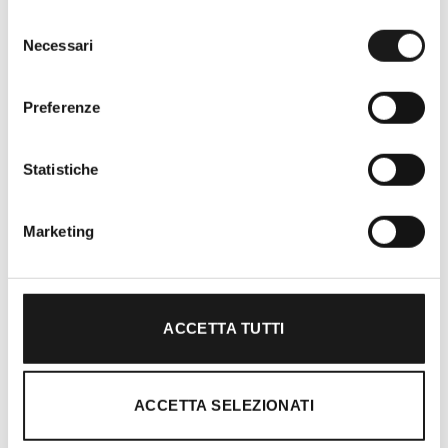
Selezione
Necessari
del
consenso
Preferenze
Statistiche
Oltre 30 anni di esperienza
Nato nel 1990 con il nome di Rifugio
Marketing
Roma, RRTrek è il punto di riferimento
per amanti dell’outdoor a Roma e nel
Lazio. Da sempre soddisfiamo i nostri
clienti con professionalità, rendendo
ACCETTA TUTTI
l’acquisto un’esperienza formativa e
gratificante.
ACCETTA SELEZIONATI