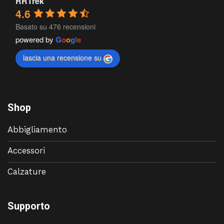
RRTrek
4.6
Basato su 476 recensioni
powered by
G
o
o
g
l
e
lascia una recensione su
Shop
Abbigliamento
Accessori
Calzature
Supporto