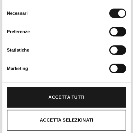
Selezione
Necessari
del
consenso
Preferenze
Statistiche
Oltre 30 anni di esperienza
Marketing
Nato nel 1990 con il nome di Rifugio
Roma, RRTrek è il punto di riferimento
per amanti dell’outdoor a Roma e nel
Lazio. Da sempre soddisfiamo i nostri
ACCETTA TUTTI
clienti con professionalità, rendendo
l’acquisto un’esperienza formativa e
gratificante.
ACCETTA SELEZIONATI