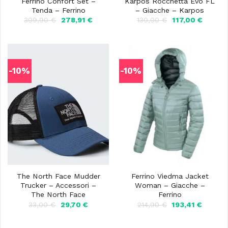
Ferrino Confort Set –
Karpos Rocchetta Evo FL
Tenda – Ferrino
– Giacche – Karpos
Il
Il
Il
Il
309,90
€
278,91
€
130,00
€
117,00
€
prezzo
prezzo
prezzo
prezzo
originale
attuale
originale
attuale
era:
è:
era:
è:
309,90 €.
278,91 €.
130,00 €.
117,00 
-10%
-10%
The North Face Mudder
Ferrino Viedma Jacket
Trucker – Accessori –
Woman – Giacche –
The North Face
Ferrino
Il
Il
Il
Il
33,00
€
29,70
€
214,90
€
193,41
€
prezzo
prezzo
prezzo
prezzo
originale
attuale
originale
attuale
era:
è:
era:
è: