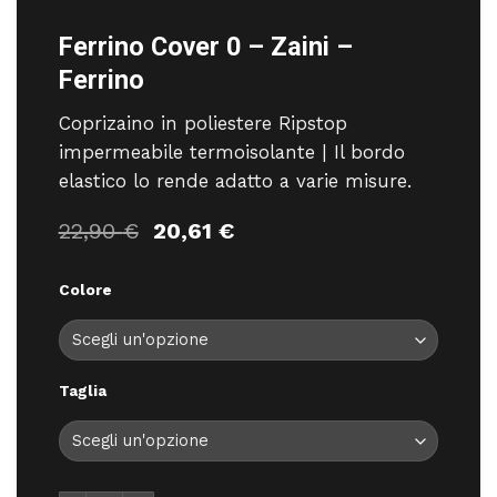
Ferrino Cover 0 – Zaini –
Ferrino
Coprizaino in poliestere Ripstop
impermeabile termoisolante | Il bordo
elastico lo rende adatto a varie misure.
Il
Il
22,90
€
20,61
€
prezzo
prezzo
originale
attuale
Colore
era:
è:
22,90 €.
20,61 €.
Taglia